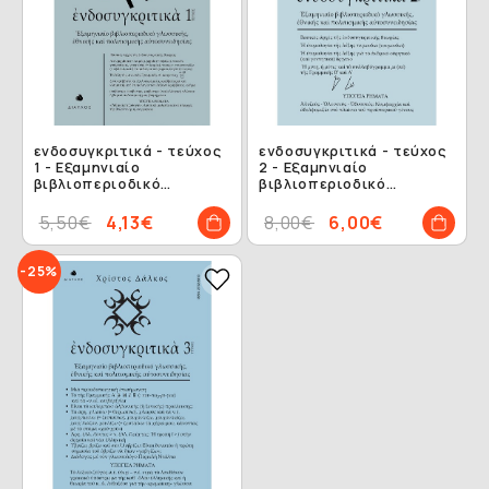
ενδοσυγκριτικά - τεύχος
ενδοσυγκριτικά - τεύχος
1 - Εξαμηνιαίο
2 - Εξαμηνιαίο
βιβλιοπεριοδικό
βιβλιοπεριοδικό
γλωσσικής εθνικής και
γλωσσικής εθνικής και
πολιτισμικής
πολιτισμικής
5,50€
4,13€
8,00€
6,00€
αυτοσυνειδησίας
αυτοσυνειδησίας
-25%