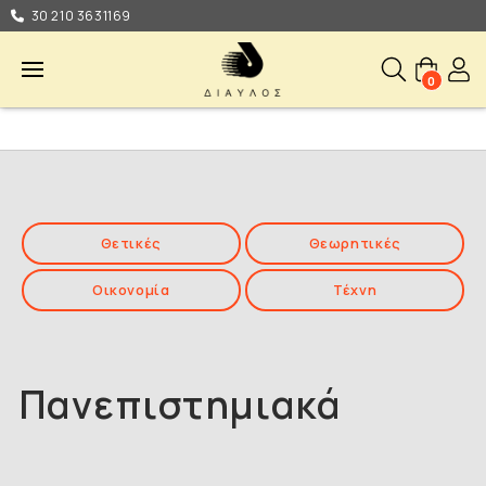
30 210 3631169
0
Θετικές
Θεωρητικές
Οικονομία
Τέχνη
Πανεπιστημιακά