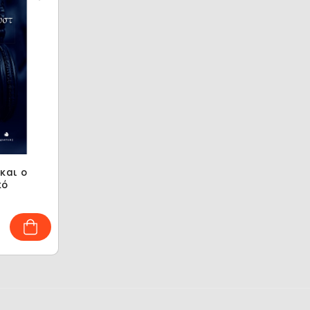
και ο
κό