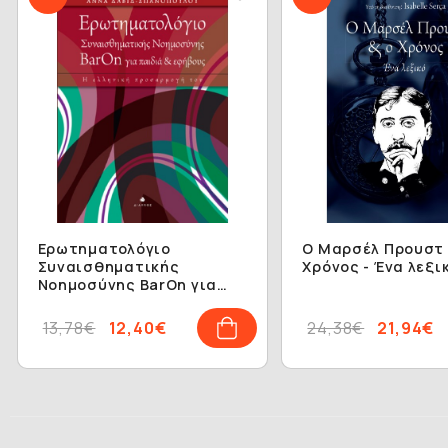
Ερωτηματολόγιο
Ο Μαρσέλ Προυστ 
Συναισθηματικής
Χρόνος - Ένα λεξι
Νοημοσύνης BarOn για
παιδιά & εφήβους
13,78€
12,40€
24,38€
21,94€