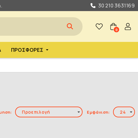
.
30 210 3631169
0
Α
ΠΡΟΣΦΟΡΈΣ
μηση:
Εμφάνιση: