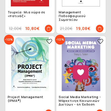
Τουρκία: Μια χώρα σε
Management
«πατινάζ»
Ποδοσφαιρικού
Σωματείου
12,00€
10,80€
21,20€
19,08€
-10%
-10%
Project Management
Social Media Marketing -
(IPMA®)
Μάρκετινγκ Κοινωνικών
Δικτύων - 4η Έκδοση