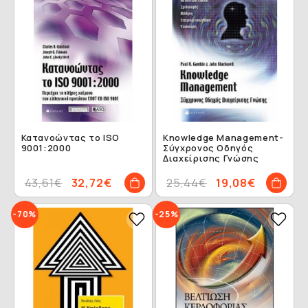
Κατανοώντας το ISO
Knowledge Management-
9001:2000
Σύγχρονος Οδηγός
Διαχείρισης Γνώσης
43,61€
32,72€
25,44€
19,08€
-70%
-25%