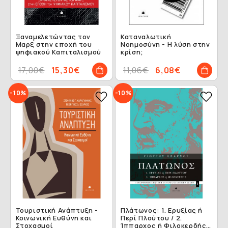
Ξαναμελετώντας τον
Καταναλωτική
Μαρξ στην εποχή του
Nοημοσύνη - Η λύση στην
ψηφιακού Καπιταλισμού
κρίση;
17,00€
15,30€
11,06€
6,08€
-10%
-10%
Τουριστική Ανάπτυξη -
Πλάτωνος: 1. Ερυξίας ή
Κοινωνική Ευθύνη και
Περί Πλούτου / 2.
Στοχασμοί
Ίππαρχος ή Φιλοκερδής -