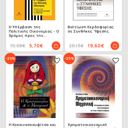
Η Υπέρβαση της
Βελτίωση Κερδοφορίας
Πολιτικής Οικονομίας - Ο
σε Συνθήκες Ύφεσης
δρόμος προς την
κοινωνική αυτονομία και
ανάπτυξη
19,08€
5,70€
26,13€
19,60€
-25%
-25%
Η Κοκκινοσκουφίτσα και
Χρηματοοικονομική