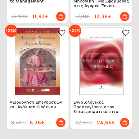
το Management
Μηχανική - Με Εφαρμογές
στις Αγορές Ξένου
Συναλλάγματος και
Τίτλων Σταθερού
15,90€
11,93€
17,81€
13,36€
Εισοδήματος
-25%
-25%
Αξιολόγηση Επενδύσεων
Εννοιολογικές
και Ανάλυση Κινδύνου
Προσεγγίσεις στην
Επιχειρηματικότητα
Καινοτομίας
8,48€
6,36€
32,86€
24,65€