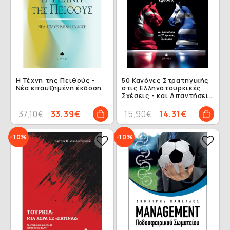
Η Τέχνη της Πειθούς -
50 Κανόνες Στρατηγικής
Νέα επαυξημένη έκδοση
στις Ελληνοτουρκικές
Σχέσεις - και Απαντήσεις
σε 20 Κρίσιμες
Ερωτήσεις
37,10€
33,39€
15,90€
14,31€
-10%
-10%