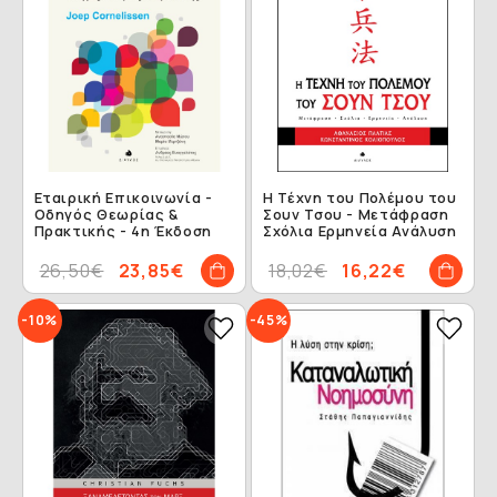
Εταιρική Επικοινωνία -
Η Τέχνη του Πολέμου του
Οδηγός Θεωρίας &
Σουν Τσου - Mετάφραση
Πρακτικής - 4η Έκδοση
Σχόλια Ερμηνεία Ανάλυση
26,50€
23,85€
18,02€
16,22€
-10%
-45%