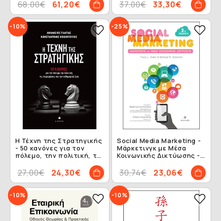
68,00€
61,20€
37,00€
33,30€
-10%
-25%
Η Τέχνη της Στρατηγικής
Social Media Marketing -
- 50 κανόνες για τον
Μάρκετινγκ με Μέσα
πόλεμο, την πολιτική, τις
Κοινωνικής Δικτύωσης -
επιχειρήσεις και την
2η Έκδοση
καθημερινή ζωή
27,00€
24,30€
30,74€
23,06€
-10%
-10%