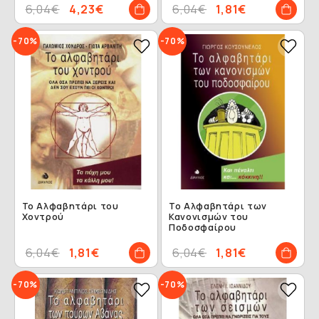
6,04€
4,23€
6,04€
1,81€
-70%
-70%
Το Αλφαβητάρι του
Το Αλφαβητάρι των
Χοντρού
Κανονισμών του
Ποδοσφαίρου
6,04€
1,81€
6,04€
1,81€
-70%
-70%