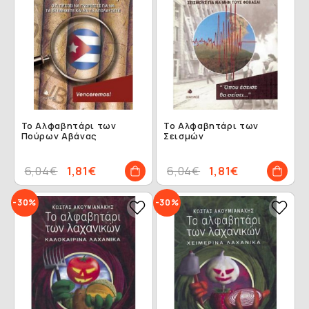
Το Αλφαβητάρι των
Το Αλφαβητάρι των
Πούρων Αβάνας
Σεισμών
6,04€
1,81€
6,04€
1,81€
-30%
-30%