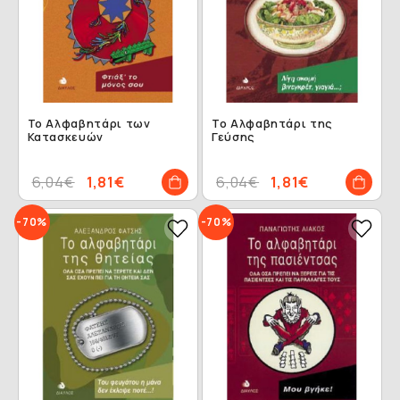
Το Αλφαβητάρι των
Το Αλφαβητάρι της
Κατασκευών
Γεύσης
6,04€
1,81€
6,04€
1,81€
-70%
-70%