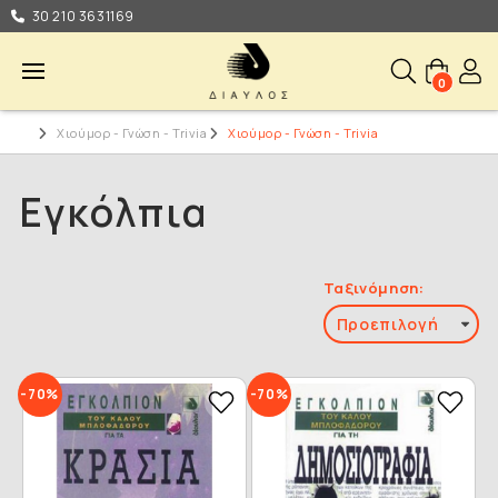
30 210 3631169
0
Χιούμορ - Γνώση - Trivia
Χιούμορ - Γνώση - Trivia
Εγκόλπια
Ταξινόμηση:
-70%
-70%