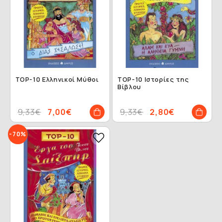
TOP-10 Ελληνικοί Μύθοι
TOP-10 Ιστορίες της
Βίβλου
9,33€
7,00€
9,33€
2,80€
-70%