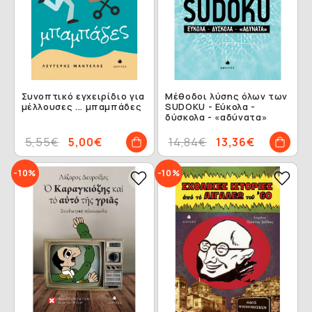
Συνοπτικό εγχειρίδιο για
Μέθοδοι λύσης όλων των
μέλλουσες ... μπαμπάδες
SUDOKU - Εύκολα -
δύσκολα - «αδύνατα»
5,55€
5,00€
14,84€
13,36€
-10%
-10%