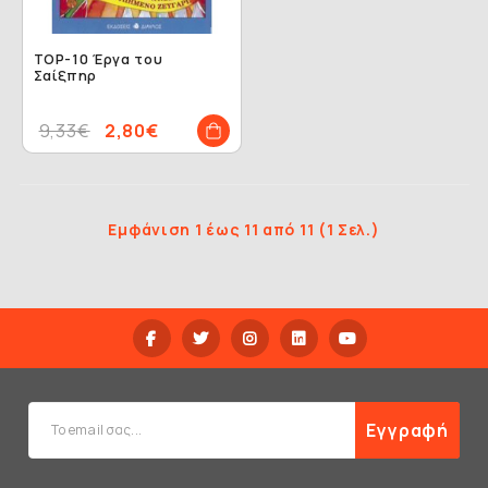
TOP-10 Έργα του
Σαίξπηρ
9,33€
2,80€
Εμφάνιση 1 έως 11 από 11 (1 Σελ.)
Εγγραφή