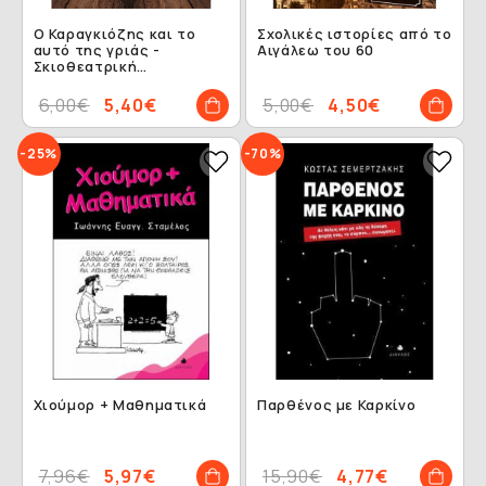
Ο Καραγκιόζης και το
Σχολικές ιστορίες από το
αυτό της γριάς -
Αιγάλεω του 60
Σκιοθεατρική
τηλεκωμωδία
6,00€
5,40€
5,00€
4,50€
-25%
-70%
Χιούμορ + Μαθηματικά
Παρθένος με Καρκίνο
7,96€
5,97€
15,90€
4,77€