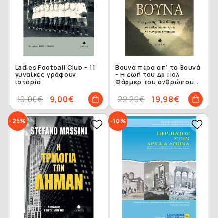
Ladies Football Club - 11
Βουνά πέρα απ' τα Βουνά
γυναίκες γράφουν
- Η ζωή του Δρ Πολ
ιστορία
Φάρμερ του ανθρώπου
που ήθελε να γιατρέψει
τον κόσμο
10,00€
9,00€
22,20€
19,98€
-25%
-10%