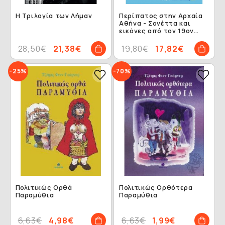
Η Τριλογία των Λήμαν
Περίπατος στην Αρχαία
Αθήνα - Σονέττα και
εικόνες από τον 19ον
αιώνα
28,50€
21,38€
19,80€
17,82€
-25%
-70%
Πολιτικώς Ορθά
Πολιτικώς Ορθότερα
Παραμύθια
Παραμύθια
6,63€
4,98€
6,63€
1,99€