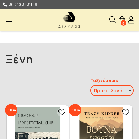
30 210 3631169
0
Ξένη
Ταξινόμηση:
-10%
-10%