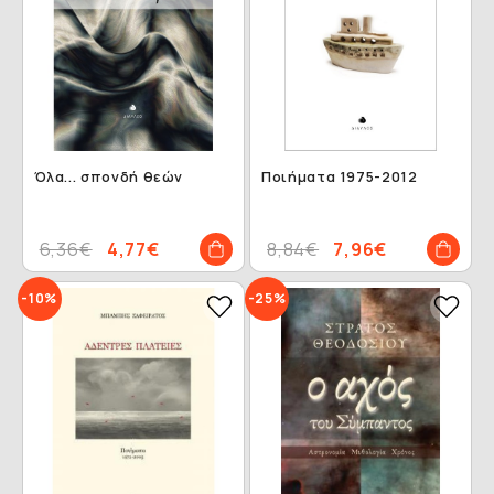
Όλα... σπονδή θεών
Ποιήματα 1975-2012
6,36€
4,77€
8,84€
7,96€
-10%
-25%