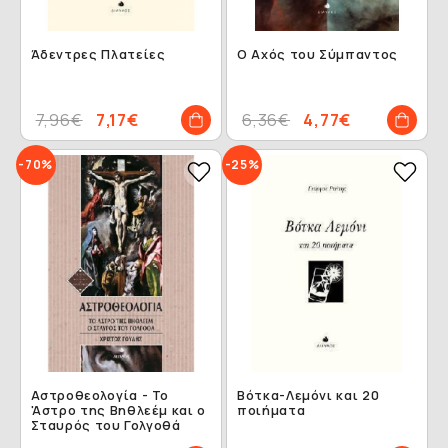
Άδεντρες Πλατείες
Ο Αχός του Σύμπαντος
7,96€
7,17€
6,36€
4,77€
-70%
-25%
Αστροθεολογία - Το
Βότκα-Λεμόνι και 20
'Aστρο της Βηθλεέμ και ο
ποιήματα
Σταυρός του Γολγοθά