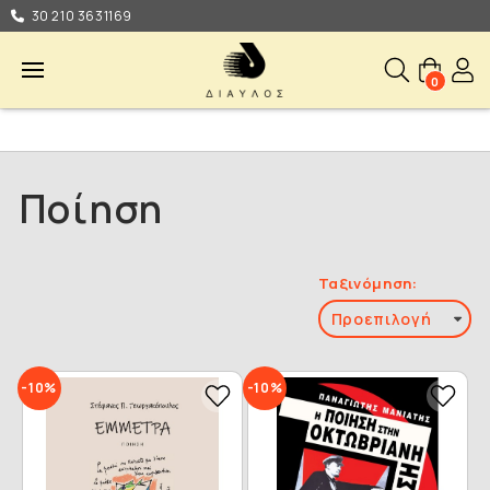
30 210 3631169
0
Ποίηση
Ταξινόμηση:
-10%
-10%