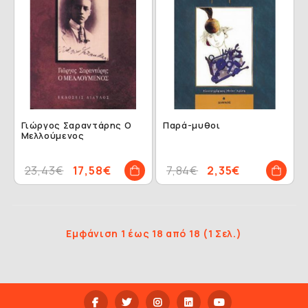
Γιώργος Σαραντάρης Ο
Παρά-μυθοι
Μελλούμενος
23,43€
17,58€
7,84€
2,35€
Εμφάνιση 1 έως 18 από 18 (1 Σελ.)