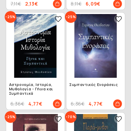
7,11€
2,13€
8,11€
6,09€
-25%
-25%
Αστρονομία, Ιστορία,
Συμπαντικές Ενοράσεις
Μυθολογία - Γήινα και
Συμπαντικά
6,36€
4,77€
6,36€
4,77€
-25%
-70%