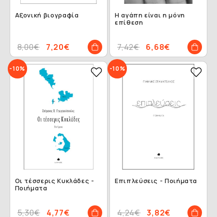
Αξονική βιογραφία
Η αγάπη είναι η μόνη
επίθεση
8,00€
7,20€
7,42€
6,68€
-10%
-10%
Οι τέσσερις Κυκλάδες -
Επιπλεύσεις - Ποιήματα
Ποιήματα
5,30€
4,77€
4,24€
3,82€