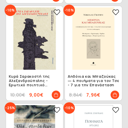
-10%
-10%
Κυρά Σαρακοστή της
Αηδόνια και Μπαζούκας
Αλεξανδρούπολης -
― 4 ποιήματα για τον Τσε
Ερωτικό ποιητικό
- 7 για την Επανάσταση
σύνθεμα
10,00€
9,00€
8,84€
7,96€
-25%
-10%