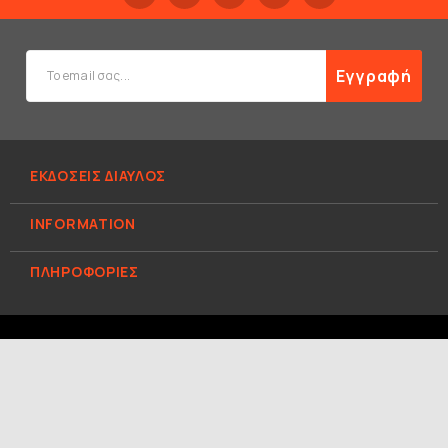
Εγγραφή
ΕΚΔΟΣΕΙΣ ΔΙΑΥΛΟΣ
INFORMATION
ΠΛΗΡΟΦΟΡΊΕΣ
© 2026 ΕΚΔΟΣΕΙΣ ΔΙΑΥΛΟΣ. All Rights Reserved.
Κατασκευή
e-shop Hellas Sites