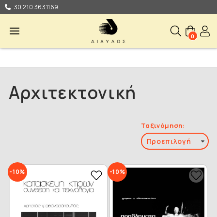
30 210 3631169
0
Αρχιτεκτονική
Ταξινόμηση:
-10%
-10%