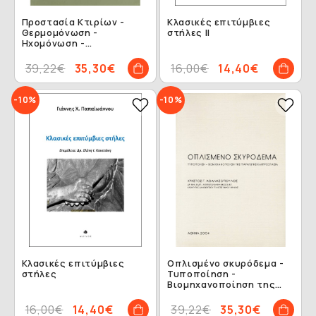
Προστασία Κτιρίων -
Κλασικές επιτύμβιες
Θερμομόνωση -
στήλες II
Ηχομόνωση -
Ηχοπροστασία
39,22€
35,30€
16,00€
14,40€
-10%
-10%
Κλασικές επιτύμβιες
Οπλισμένο σκυρόδεμα -
στήλες
Τυποποίηση -
Βιομηχανοποίηση της
παραγωγής και
προστασία
16,00€
14,40€
39,22€
35,30€