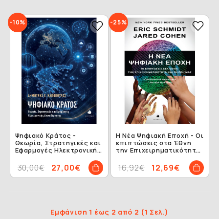
-10%
-25%
Ψηφιακό Κράτος -
Η Νέα Ψηφιακή Εποχή - Οι
Θεωρία, Στρατηγικές και
επιπτώσεις στα Έθνη
Εφαρμογές Ηλεκτρονικής
την Επιχειρηματικότητα
Διακυβέρνησης
και τη Ζωή μας
30,00€
27,00€
16,92€
12,69€
Εμφάνιση 1 έως 2 από 2 (1 Σελ.)