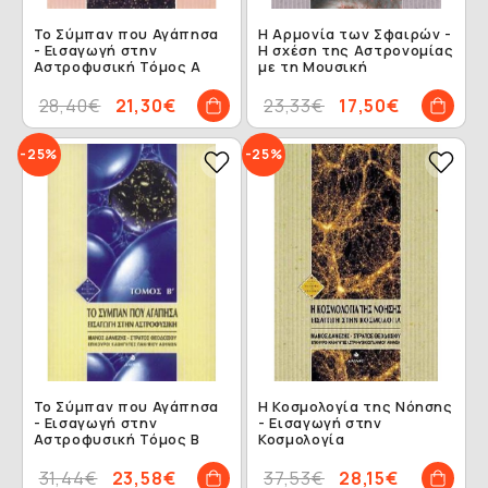
Το Σύμπαν που Αγάπησα
Η Αρμονία των Σφαιρών -
- Εισαγωγή στην
Η σχέση της Αστρονομίας
Αστροφυσική Τόμος Α
με τη Μουσική
28,40€
21,30€
23,33€
17,50€
-25%
-25%
Το Σύμπαν που Αγάπησα
Η Κοσμολογία της Νόησης
- Εισαγωγή στην
- Εισαγωγή στην
Αστροφυσική Τόμος Β
Κοσμολογία
31,44€
23,58€
37,53€
28,15€