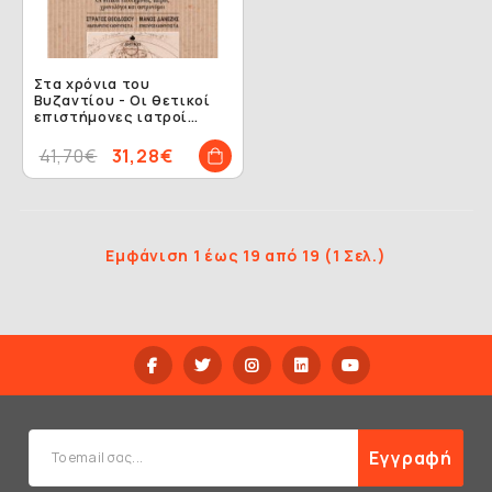
Στα χρόνια του
Βυζαντίου - Οι θετικοί
επιστήμονες ιατροί
χρονολόγοι και
αστρονόμοι
41,70€
31,28€
Εμφάνιση 1 έως 19 από 19 (1 Σελ.)
Εγγραφή