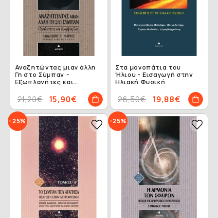
Αναζητώντας μιαν άλλη
Στα μονοπάτια του
Γη στο Σύμπαν -
Ήλιου - Εισαγωγή στην
Εξωπλανήτες και
Ηλιακή Φυσική
εξωγήινη ζωή
21,20€
15,90€
26,50€
19,88€
-25%
-25%