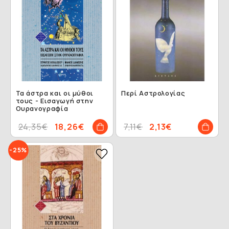
Τα άστρα και οι μύθοι
Περί Αστρολογίας
τους - Εισαγωγή στην
Ουρανογραφία
24,35€
18,26€
7,11€
2,13€
-25%