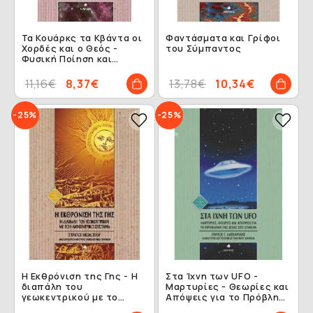
Τα Κουάρκς τα Κβάντα οι
Φαντάσματα και Γρίφοι
Χορδές και ο Θεός -
του Σύμπαντος
Φυσική Ποίηση και
Φιλοσοφία
11,16€
8,37€
13,78€
10,34€
-25%
-25%
Η Εκθρόνιση της Γης - H
Στα Ίχνη των UFO -
διαπάλη του
Μαρτυρίες - Θεωρίες και
γεωκεντρικού με το
Απόψεις για το Πρόβλημα
ηλιοκεντρικό σύστημα
της Ζωής στο Σύμπαν