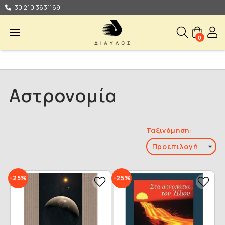
30 210 3631169
0
Αστρονομία
Ταξινόμηση:
-25%
-25%