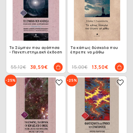
Το Σύμπαν που αγάπησα
Τα κάπως δύσκολα που
- Πανεπιστημιακή έκδοση
έπρεπε να μάθω
55,12€
38,59€
15,00€
13,50€
-25%
-25%