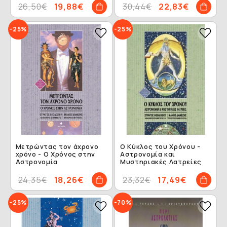
26,50€
19,88€
30,44€
22,83€
-25%
-25%
Μετρώντας τον άχρονο
Ο Κύκλος του Χρόνου -
χρόνο - Ο Χρόνος στην
Αστρονομία και
Αστρονομία
Μυστηριακές Λατρείες
24,35€
18,26€
23,32€
17,49€
-25%
-70%