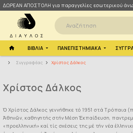
ΔΩΡΕΑΝ
ΑΠΟΣΤΟΛΗ
για παραγγελίες εσωτερικού άνω
ΒΙΒΛΊΑ
ΠΑΝΕΠΙΣΤΗΜΙΑΚΆ
ΣΥΓΓΡ
Συγγραφέας
Χρίστος Δάλκος
Χρίστος Δάλκος
Ὁ Χρίστος Δάλκος γεννήθηκε τό 1951 στά Τρόπαια (
Ἀθηνῶν, καθηγητής στήν Μέση Ἐκπαίδευση, παντρεμέν
«προελληνική» καί τίς σχέσεις της μέ τήν νέα ἑλληνι