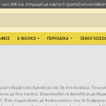
 των 20€ και πληρωμή με κάρτα ή τραπεζική κατάθεση
ΑΦΕΊΣ
E-BOOKS
ΠΕΡΙΟΔΙΚΆ
ΞΕΝΌΓΛΩΣΣ
πρώην Βερβίτσα) Ἀρκαδίας καί ζῆ στό Αἰγάλεω. Πτυχι
ος μέ δύο παιδιά, ἐξακολουθεῖ νά ἀσχολῆται μέ θέματ
κή. Ἔχει συμμετάσχει μέ ἀνακοινώσεις του σέ διάφορα 