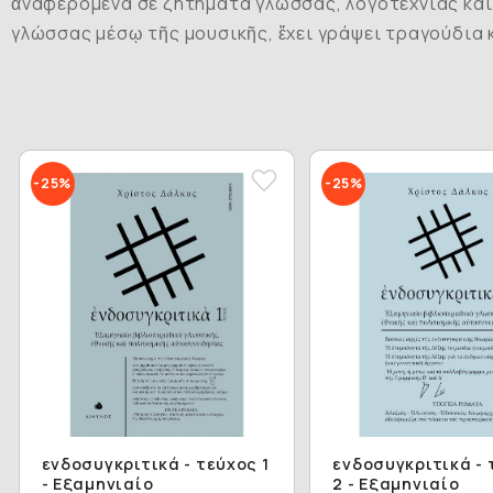
ἀναφερόμενα σέ ζητήματα γλώσσας, λογοτεχνίας καί 
γλώσσας μέσῳ τῆς μουσικῆς, ἔχει γράψει τραγούδια κ
-25%
-25%
ενδοσυγκριτικά - τεύχος 1
ενδοσυγκριτικά - 
- Εξαμηνιαίο
2 - Εξαμηνιαίο