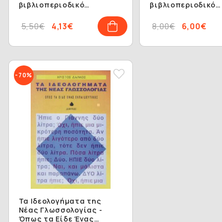
βιβλιοπεριοδικό
βιβλιοπεριοδικό
γλωσσικής εθνικής και
γλωσσικής εθνική
πολιτισμικής
πολιτισμικής
5,50€
4,13€
8,00€
6,00€
αυτοσυνειδησίας
αυτοσυνειδησίας
-70%
Τα Ιδεολογήματα της
Νέας Γλωσσολογίας -
Όπως τα Είδε Ένας