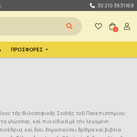
.
30 210 3631169
0
Α
ΠΡΟΣΦΟΡΈΣ
οῦχος τῆς Φιλοσοφικῆς Σχολῆς τοῦ Πανεπιστημίου
α γλώσσας, καί πιό εἰδικά μέ τήν λεγόμενη
συνέδρια, καί ἔχει δημοσιεύσει ἄρθρα καί βιβλία