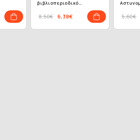
βιβλιοπεριοδικό
Αστυνομ
ς και
γλωσσικής εθνικής και
πολιτισμικής
8,50€
6,38€
5,60€
αυτοσυνειδησίας