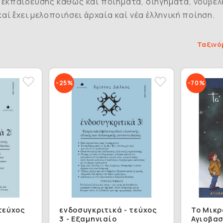
ἐκπαίδευσης καθώς καί ποιήματα, διηγήματα, νουβέλες
αί ἔχει μελοποιήσει ἀρχαία καί νέα ἑλληνική ποίηση.
Ταξινό
-25%
-70%
τεύχος
ενδοσυγκριτικά - τεύχος
Το Μικρ
3 - Εξαμηνιαίο
Αγιοβασ