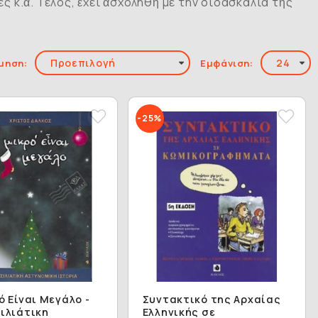
 κ.ἄ. Τέλος, ἔχει ἀσχοληθῆ μέ τήν διδασκαλία τῆς
μηση:
Εμφάνιση:
-25%
ό Είναι Μεγάλο -
Συντακτικό της Αρχαίας
ιλιάτικη
Ελληνικής σε