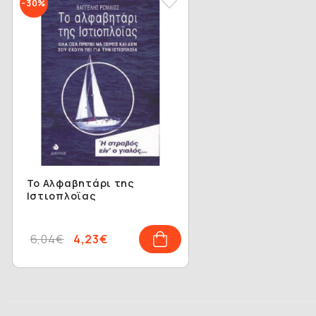
-30%
Το Αλφαβητάρι της
Ιστιοπλοϊας
6,04€
4,23€