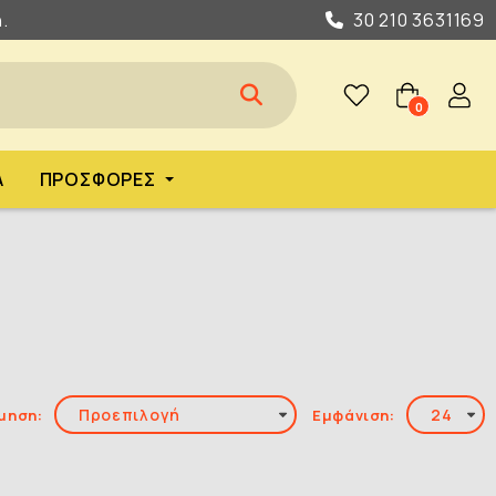
.
30 210 3631169
0
Α
ΠΡΟΣΦΟΡΈΣ
μηση:
Εμφάνιση: