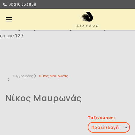
Unknown
: html_entity_decode(): Passing null to parameter #1
30 210 3631169
($string) of type string is deprecated in
/var/www/vhosts/diavlos-
books.gr/httpdocs/catalog/controller/product/ma
127
on line
Συγγραφέας
Νίκος Μαυρωνάς
Νίκος Μαυρωνάς
Ταξινόμηση: