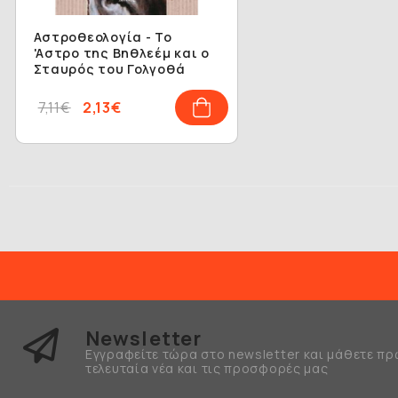
Αστροθεολογία - Το
'Aστρο της Βηθλεέμ και ο
Σταυρός του Γολγοθά
7,11€
2,13€
Newsletter
Εγγραφείτε τώρα στο newsletter και μάθετε πρ
τελευταία νέα και τις προσφορές μας