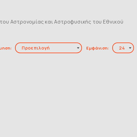
ύτου Aστρονομίας και Aστροφυσικής του Eθνικού
μηση:
Εμφάνιση: