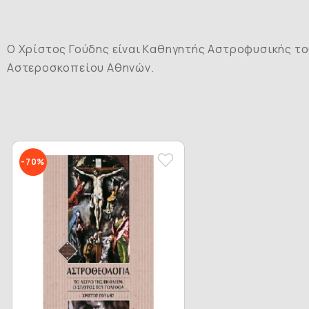
O Xρίστος Γούδης είναι Kαθηγητής Aστροφυσικής το
Aστεροσκοπείου Aθηνών.
-70%