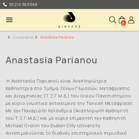
30 210 3631169
0
Συγγραφέας
Anastasia Parianou
Anastasia Parianou
Η Αναστασία Παριανού είναι Αναπληρώτρια
Καθηγήτρια στο Τμήμα Ξένων Γλωσσών, Μετάφρασης
και Διερμηνείας (Τ.Ξ.Γ.Μ.Δ.) του Ιονίου Πανεπιστημίου
με κύριο γνωστικό αντικείμενο την Τεχνική Μετάφραση.
Με τον Παναγιώτη Κελάνδρια (Αναπληρωτή Καθηγητή
του Τ.Ξ.Γ.Μ.Δ.) και με κύριο επιμελητή τον Καθηγητή
Michael Cronin του Dublin City University
συνεπιμελούνται το διεθνές επιστημονικό περιοδικό