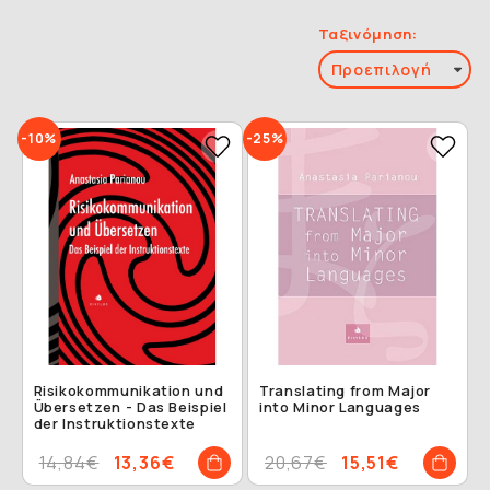
Ταξινόμηση:
-10%
-25%
Risikokommunikation und
Translating from Major
Übersetzen - Das Beispiel
into Minor Languages
der Instruktionstexte
14,84€
13,36€
20,67€
15,51€