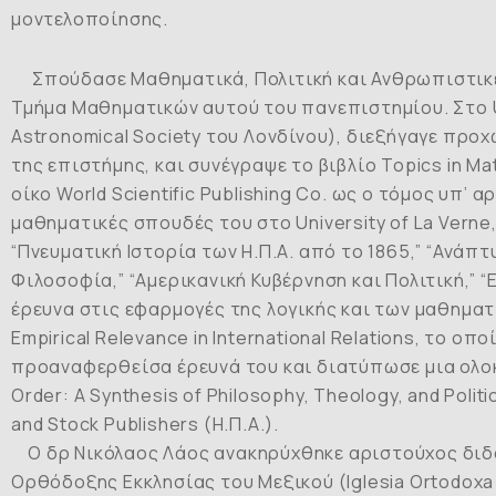
μοντελοποίησης.
Σπούδασε Μαθηματικά, Πολιτική και Ανθρωπιστικές 
Τμήμα Μαθηματικών αυτού του πανεπιστημίου. Στο Un
Astronomical Society του Λονδίνου), διεξήγαγε προ
της επιστήμης, και συνέγραψε το βιβλίο
Topics
in
Ma
οίκο World Scientific Publishing Co. ως ο τόμος υπ
μαθηματικές σπουδές του στο University of La Vern
“Πνευματική Ιστορία των Η.Π.Α. από το 1865,” “Ανάπτ
Φιλοσοφία,” “Αμερικανική Κυβέρνηση και Πολιτική,” 
έρευνα στις εφαρμογές της λογικής και των μαθηματ
Empirical
Relevance
in
International
Relations
, το οπο
προαναφερθείσα έρευνά του και διατύπωσε μια ολοκ
Order:
A
Synthesis
of
Philosophy,
Theology,
and
Politi
and Stock Publishers (Η.Π.Α.).
Ο δρ Νικόλαος Λάος ανακηρύχθηκε αριστούχος διδά
Ορθόδοξης Εκκλησίας του Μεξικού (Iglesia Ortodoxa