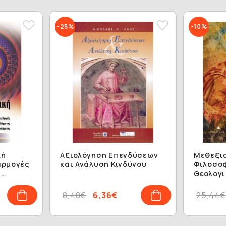
-25%
-10%
κή
Αξιολόγηση Επενδύσεων
Μεθεξιο
αρμογές
και Ανάλυση Κινδύνου
Φιλοσοφ
υ
Θεολογι
αι
τη Θέωσ
Ανθρωπ
8,48€
6,36€
25,44€