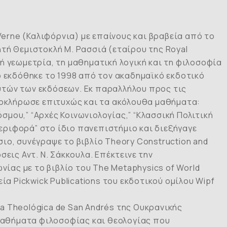
erne (Καλιφόρνια) με επαίνους και βραβεία από το
τή Θεμιστοκλή Μ. Ρασσιά (εταίρου της Royal
ή γεωμετρία, τη μαθηματική λογική και τη φιλοσοφία
ο εκδόθηκε το 1998 από τον ακαδημαϊκό εκδοτικό
 αυτών των εκδόσεων. Εκ παραλλήλου προς τις
ολοκλήρωσε επιτυχώς και τα ακόλουθα μαθήματα:
όσμου,” “Αρχές Κοινωνιολογίας,” “Κλασσική Πολιτική
περιφορά” στο ίδιο πανεπιστήμιο και διεξήγαγε
σιο, συνέγραψε το βιβλίο
Theory
Construction
and
σεις Αντ. Ν. Σάκκουλα. Επέκτεινε την
νίας με το βιβλίο του
The
Metaphysics
of
World
ία Pickwick Publications του εκδοτικού ομίλου Wipf
 Theológica de San Andrés της Ουκρανικής
 μαθήματα φιλοσοφίας και θεολογίας που