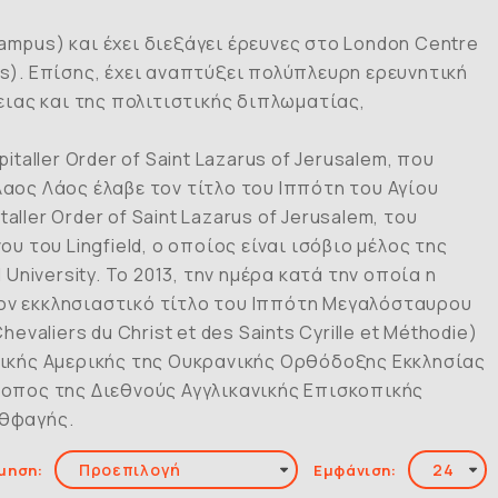
ampus) και έχει διεξάγει έρευνες στο London Centre
fairs). Επίσης, έχει αναπτύξει πολύπλευρη ερευνητική
ιας και της πολιτιστικής διπλωματίας,
taller Order of Saint Lazarus of Jerusalem, που
λαος Λάος έλαβε τον τίτλο του Ιππότη του Αγίου
ller Order of Saint Lazarus of Jerusalem, του
του Lingfield, ο οποίος είναι ισόβιο μέλος της
niversity. Το 2013, την ημέρα κατά την οποία η
τον εκκλησιαστικό τίτλο του Ιππότη Μεγαλόσταυρου
liers du Christ et des Saints Cyrille et Méthodie)
ικής Αμερικής της Ουκρανικής Ορθόδοξης Εκκλησίας
σκοπος της Διεθνούς Αγγλικανικής Επισκοπικής
Βηθφαγής.
μηση:
Εμφάνιση: