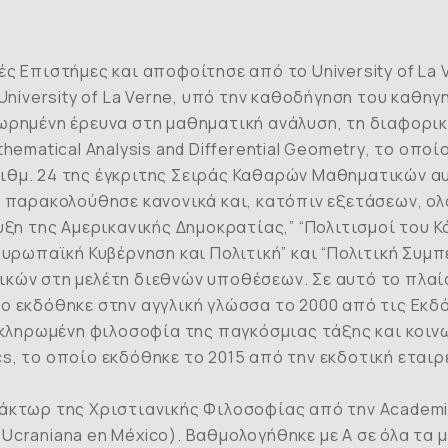
Επιστήμες και αποφοίτησε από το University of La V
iversity of La Verne, υπό την καθοδήγηση του καθηγη
χωρημένη έρευνα στη μαθηματική ανάλυση, τη διαφορικ
thematical
Analysis
and
Differential
Geometry
, το οποί
’ αριθμ. 24 της έγκριτης Σειράς Καθαρών Μαθηματικών
e, παρακολούθησε κανονικά και, κατόπιν εξετάσεων, 
υξη της Αμερικανικής Δημοκρατίας,” “Πολιτισμοί του Κ
“Ευρωπαϊκή Κυβέρνηση και Πολιτική” και “Πολιτική Συμ
ικών στη μελέτη διεθνών υποθέσεων. Σε αυτό το πλαί
ίο εκδόθηκε στην αγγλική γλώσσα το 2000 από τις Εκδό
ληρωμένη φιλοσοφία της παγκόσμιας τάξης και κοινω
cs
, το οποίο εκδόθηκε το 2015 από την εκδοτική εταιρε
κτωρ της Χριστιανικής Φιλοσοφίας από την Academia
 Ucraniana en México). Βαθμολογήθηκε με Α σε όλα τα