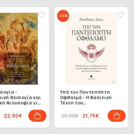
-25%
λογία -
Υπό τον Παντεπόπτη
ική Θεολογία και
Οφθαλμό - Η Βασιλική
κή Φιλοσοφία για
Τέχνη του
η της
Ελευθεροτεκτονισμού και
ότητας
η Οικοδόμηση
22,90€
29,00€
21,75€
Συνειδήσεων, Κοινωνιών
και Πολιτικών
Συστημάτων