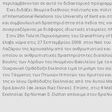
περιλαμβάνονταν σε αυτό το διδακτορικό πρόγραμ
Έχει διδάξει θεωρία διεθνούς πολιτικής και πολιτικ
of International Relations του University of Kent και
και συμβουλευτική δραστηριότητα στα πεδία της νοο
συνεργαζόμενος με διάφορες ιδιωτικές εταιρείες π
Στην 26η Τελετή Περικόσμησης του Grand Priory of Eng
έλαβε χώρα στις 27 Σεπτεμβρίου 2008, στον Ναό του 
Λαζάρου της Ιερουσαλήμ από τον ανθρωπιστικό και ιππ
οποίου οι ανθρωπιστικές δραστηριότητες διατελούν 
Βουλής των Λόρδων του Ηνωμένου Βασιλείου (με το κό
Ουκρανική Ορθόδοξη Εκκλησία τιμά τη μνήμη του αγί
του Τάγματος των Πτωχών Ιπποτών του Χριστού και τω
της εν λόγω Ορθόδοξης Εκκλησίας από την Αυτού Μα
δρα Δανιήλ (de Jesús Ruiz Flores). Επίσης, στις 8
Εκκλησίας δρ Norman S. Dutton απένειμε στον δρα Ν