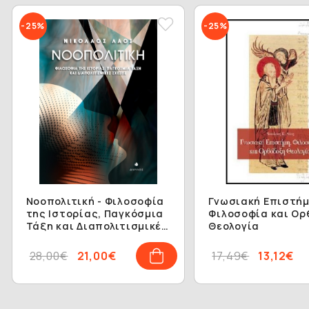
-25%
-25%
Νοοπολιτική - Φιλοσοφία
Γνωσιακή Eπιστήμ
της Ιστορίας, Παγκόσμια
Φιλοσοφία και O
Τάξη και Διαπολιτισμικές
Θεολογία
Σχέσεις
28,00€
21,00€
17,49€
13,12€