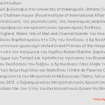
μα σπουδών.
ή φιλοσοφία στο University of Indianapolis (Athens C
 στο Chatham House (Royal Institute of International Af
πολιτικής, της γεωπολιτικής, της παγκόσμιας ασφάλε
ληροφοριών και ερευνητικούς οργανισμούς διεθνώς.
land, Wales, Isle of Man and Channel Islands του Hospi
Αγίου Βαρθολομαίου στο City του Λονδίνου, ο δρ Νικό
οτικό οργανισμό United Grand Priories of the Hospita
υπό την πατρωνία του λόρδου Robert Balchin, βαρόνου 
μμα των Tories) και πρόσθετος πρύτανης του Brunel U
ου Θεοδοσίου του Κιέβου, ο δρ Νικόλαος Λάος έλαβε 
ν Αγίων Κυρίλλου και Μεθοδίου (Ordre de Pauvres Cheva
καριότητα τον Μητροπολίτη Μεξικού και Πάσης Λατιν
 Μαΐου 2013, ο Σεβασμιώτατος Μητροπολιτικός Αρχιεπί
ικόλαο Λάο τον τίτλο του Εκκλησιαστικού Δούκα της 
Ταξινό