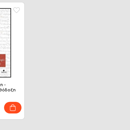
η -
ρθόδοξη