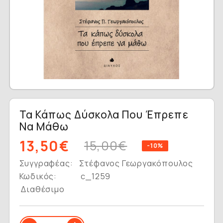
Τα Κάπως Δύσκολα Που Έπρεπε
Να Μάθω
13,50€
15,00€
-10%
Συγγραφέας:
Στέφανος Γεωργακόπουλος
Κωδικός:
c_1259
Διαθέσιμο