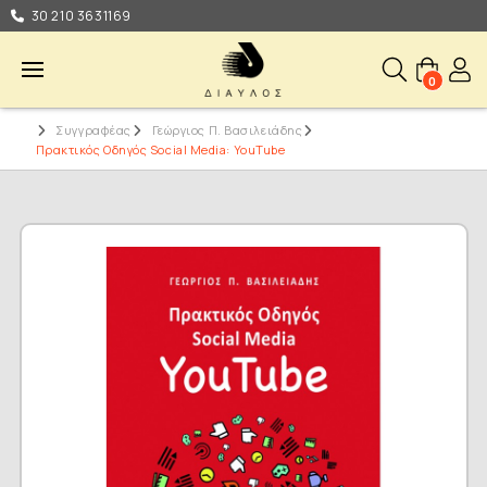
30 210 3631169
0
Συγγραφέας
Γεώργιος Π. Βασιλειάδης
Πρακτικός Οδηγός Social Media: YouTube