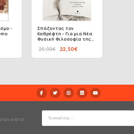
σμο -
Σπάζοντας τον
omo
Καθρέφτη - Για μια Νέα
Φυσική Φιλοσοφία της
Σύγχρονης
25,00€
22,50€
Επιστημονικής Γνώσης
ώτοι για τα