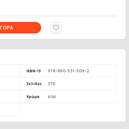
978-960-531-509-2
ISBN-13
376
Σελίδες
Α/Μ
Χρώμα