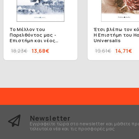
Το Μέλλον του
Έτσι βλέπω τον κό
Παρελθόντος μας -
Η Επιστήμη του H
Επιστήμη και νέος
Universalis
πολιτισμός
18,23€
13,68€
19,61€
14,71€
Newsletter
Εγγραφείτε τώρα στο newsletter και μάθετε πρ
τελευταία νέα και τις προσφορές μας