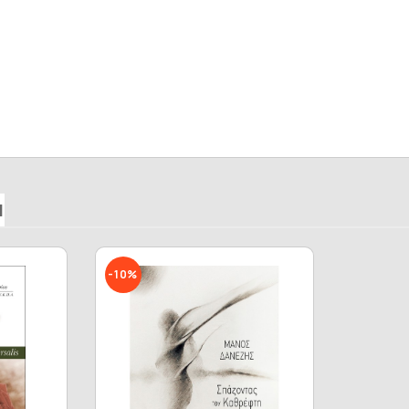
Ν
-10%