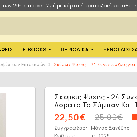
 των 20€ και πληρωμή με κάρτα ή τραπεζική κατάθεση
ΑΦΕΊΣ
E-BOOKS
ΠΕΡΙΟΔΙΚΆ
ΞΕΝΌΓΛΩΣΣ
σοφία των Επιστημών
Σκέψεις Ψυχής - 24 Συνεντεύξεις για
Σκέψεις Ψυχής - 24 Συν
Αόρατο Το Σύμπαν Και 
22,50€
25,00€
Συγγραφέας:
Μάνος Δανέζης
Κωδικός:
c_1225