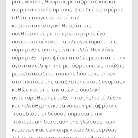
μιας γενικής θεωρίας μεταφραστικής και
διερμηνευτικής δράσης. Στο δεύτερο μέρος
η Ράις εισάγει σε αυτό την
κειμενοτυπολογική θεωρία της,
συνθέτοντας με το πρώτο μέρος ένα
συνεκτικό σύνολο. Τα πλεονεκτήματα της
σύμπραξης αυτής είναι πολλά. Η εν λόγω
σύμπραξη προσφέρει αποδέσμευση από την
άγονη αντίληψη της μετάφρασης ως πράξης
μετα/ανακωδικοποίησης δύο ταχυτήτων
στο πλαίσιο της αναζήτησης «ισοδυναμίας»
καθώς και από την αιώνια δυαδική
αντιπαράθεση μεταξύ «πιστής/κατά λέξη»
και «ελεύθερης/κατά νόημα» μετάφρασης·
προσδίδει τη δέουσα σημασία στην
πολιτισμική διάσταση της γλώσσας, των
κειμένων και των κειμενικών λειτουργιών·
τέλος, με την εστίαση στη μεταφραστική