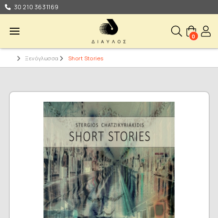
30 210 3631169
0
Ξενόγλωσσα
Short Stories