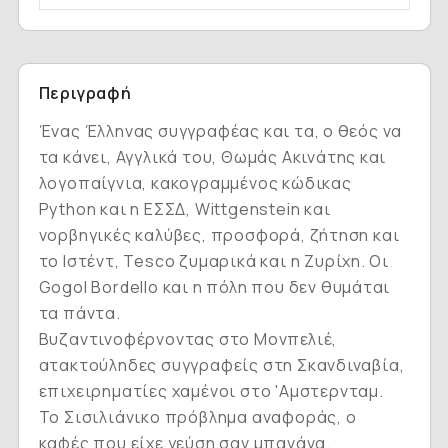
Περιγραφή
Ένας Έλληνας συγγραφέας και τα, ο θεός να
τα κάνει, Αγγλικά του, Θωμάς Ακινάτης και
λογοπαίγνια, κακογραμμένος κώδικας
Python και η ΕΣΣΔ, Wittgenstein και
νορβηγικές καλύβες, προσφορά, ζήτηση και
το Ιστέντ, Tesco ζυμαρικά και η Ζυρίχη. Οι
Gogol Bordello και η πόλη που δεν θυμάται
τα πάντα.
Βυζαντινοφέρνοντας στο Μονπελιέ,
ατακτούληδες συγγραφείς στη Σκανδιναβία,
επιχειρηματίες χαμένοι στο 'Aμστερνταμ.
Το Σισιλιάνικο πρόβλημα αναφοράς, ο
καφές που είχε γεύση σαν μπανάνα.