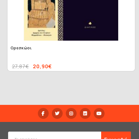
Ορεσκώοι
27,87€
20,90€