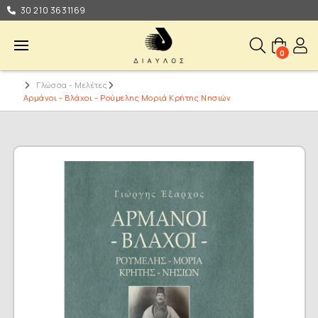
30 210 3631169
0
Γλώσσα - Μελέτες
Αρμάνοι - Βλάχοι - Ρούμελης Μοριά Κρήτης Νησιών