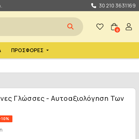
.
30 210 3631169
0
Α
ΠΡΟΣΦΟΡΈΣ
ένες Γλώσσες - Αυτοαξιολόγηση Των
-10%
η