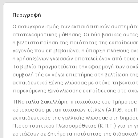
Περιγραφή
Ο εκσυγχρονισμός των εκπαιδευτικών συστημάτω
αποτελεσματικής μάθησης. Οι δύο βασικές αυτές
η βελτιστοποίηση της ποιότητας της εκπαίδευσ
γεγονός που επιβεβαιώνει η ύπαρξη πλήθους ανα
η χρήση ξένων γλωσσών αποτελεί έναν από τους 
Το βιβλίο πραγματεύεται την εφαρμογή των αρχώ
συμβολή τής εν λόγω επιστήμης στη βελτίωση τη
εκπαιδευτικό ξένης γλώσσας με στόχο τη βελτισ
παρεχόμενης ξενόγλωσσης εκπαίδευσης στο σχο
Η Ναταλία Σακελλάρη, πτυχιούχος του Τμήματος 
κάτοχος δύο μεταπτυχιακών τίτλων (Α.Π.Θ. και Π
εκπαιδευτικός της γαλλικής γλώσσας στη δημόσι
Πιστοποιητικού Γλωσσομάθειας (Κ.Π.Γ.) για τη γ
εστιάζουν σε ζητήματα ποιότητας της διδασκαλ