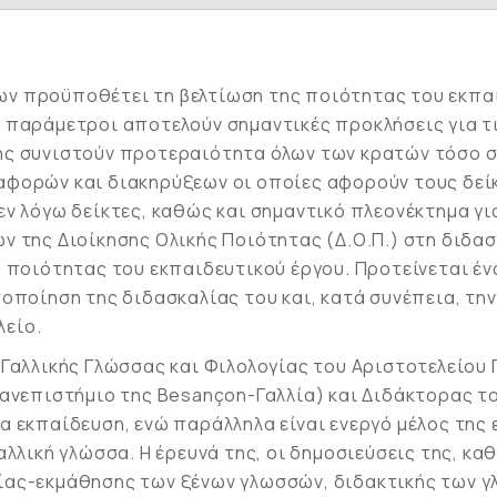
ν προϋποθέτει τη βελτίωση της ποιότητας του εκπαι
 παράμετροι αποτελούν σημαντικές προκλήσεις για τι
ης συνιστούν προτεραιότητα όλων των κρατών τόσο σε
φορών και διακηρύξεων οι οποίες αφορούν τους δείκ
εν λόγω δείκτες, καθώς και σημαντικό πλεονέκτημα γι
ν της Διοίκησης Ολικής Ποιότητας (Δ.Ο.Π.) στη διδα
ς ποιότητας του εκπαιδευτικού έργου. Προτείνεται έν
τοποίηση της διδασκαλίας του και, κατά συνέπεια, τη
λείο.
Γαλλικής Γλώσσας και Φιλολογίας του Αριστοτελείου Π
ανεπιστήμιο της Besançon-Γαλλία) και Διδάκτορας το
α εκπαίδευση, ενώ παράλληλα είναι ενεργό μέλος της
αλλική γλώσσα. Η έρευνά της, οι δημοσιεύσεις της, κα
ίας-εκμάθησης των ξένων γλωσσών, διδακτικής των 