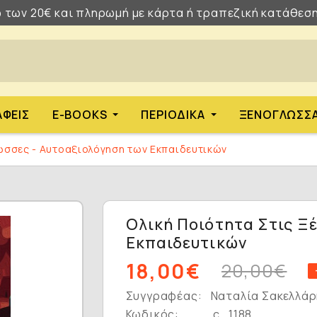
 των 20€ και πληρωμή με κάρτα ή τραπεζική κατάθεση
ΑΦΕΊΣ
E-BOOKS
ΠΕΡΙΟΔΙΚΆ
ΞΕΝΌΓΛΩΣΣ
λώσσες - Αυτοαξιολόγηση των Εκπαιδευτικών
Ολική Ποιότητα Στις Ξ
Εκπαιδευτικών
18,00€
20,00€
Συγγραφέας:
Ναταλία Σακελλάρ
Κωδικός:
c_1188