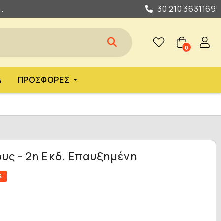
.
30 210 3631169
0
Α
ΠΡΟΣΦΟΡΈΣ
υς - 2η Εκδ. Επαυξημένη
%