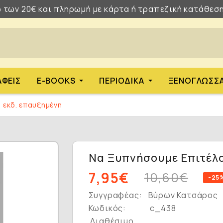
 των 20€ και πληρωμή με κάρτα ή τραπεζική κατάθεση
ΑΦΕΊΣ
E-BOOKS
ΠΕΡΙΟΔΙΚΆ
ΞΕΝΌΓΛΩΣΣ
 εκδ. επαυξημένη
Να Ξυπνήσουμε Επιτέλο
7,95€
10,60€
-25
Συγγραφέας:
Βύρων Κατσάρος
Κωδικός:
c_438
Διαθέσιμο