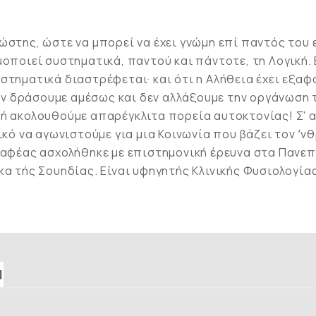
ώστης, ώστε να μπορεί να έχει γνώμη επί παντός του 
μοποιεί συστηματικά, παντού και πάντοτε, τη Λογική.
στηματικά διαστρέφεται· και ότι η Αλήθεια έχει εξα
 δεν δράσουμε αμέσως και δεν αλλάξουμε την οργάνωση
δή ακολουθούμε απαρέγκλιτα πορεία αυτοκτονίας! Σ' α
τικό να αγωνιστούμε για μια Κοινωνία που βάζει τον ʼ
γραφέας ασχολήθηκε με επιστημονική έρευνα στα Πανεπ
κα τής Σουηδίας. Είναι υφηγητής Κλινικής Φυσιολογία
Ν