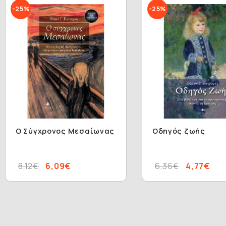
-25%
-25%
Ο Σύγχρονος Μεσαίωνας
Οδηγός ζωής
8,12€
6,09€
6,36€
4,77€