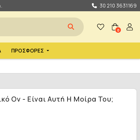
.
30 210 3631169
0
Α
ΠΡΟΣΦΟΡΈΣ
ό Ον - Είναι Αυτή Η Μοίρα Του;