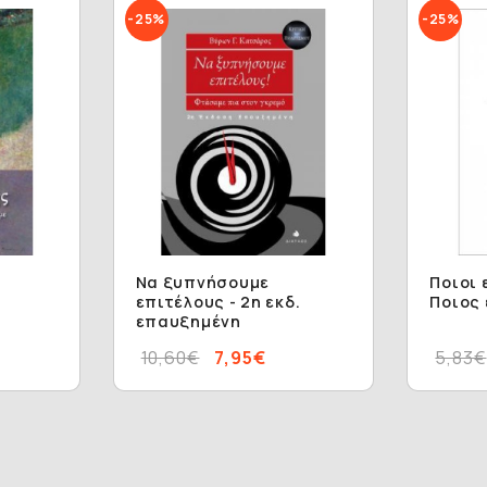
-25%
-25%
Να ξυπνήσουμε
Ποιοι 
επιτέλους - 2η εκδ.
Ποιος 
επαυξημένη
10,60€
7,95€
5,83€