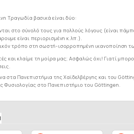
νη Τραγωδία βασικά είναι δύο:
ται στο σύνολό τους για πολλούς λόγους (είναι πάμπο
ρουμε είναι περιορισμένη κ.λπ.).
ητικόν τρόπο στη σωστή-ισορροπημένη ικανοποίηση τω
τές και κλαίμε τη μοίρα μας; Ασφαλώς όχι! Γιατί μπορ
σεις.
α στα Πανεπιστήμια της Χαϊδελβέργης και του Göttin
ής Φυσιολογίας στο Πανεπιστήμιο του Göttingen.
Ν