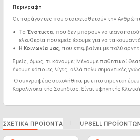
Περιγραφή
Οι παράγοντες που στοιχειοθετούν την Ανθρώπι
Τα
Ένστικτα
, που δεν μπορούν να ικανοποιούν
ελευθερία που εμείς έχουμε για να τα κουμαντά
Η
Κοινωνία
μας
, που επεμβαίνει με πολύ αρν
Εμείς, όμως, τι κάνουμε; Μένουμε παθητικοί θεα
έχουμε κάποιες λίγες, αλλά πολύ σημαντικές γνώ
Ο συγγραφέας ασχολήθηκε με επιστημονική έρευν
Καρολίνσκα τής Σουηδίας. Είναι υφηγητής Κλινικ
ΣΧΕΤΙΚΆ ΠΡΟΪΌΝΤΑ
UPSELL ΠΡΟΪΌΝΤΩ