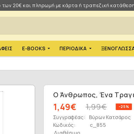
 των 20€ και πληρωμή με κάρτα ή τραπεζική κατάθεση
ΑΦΕΊΣ
E-BOOKS
ΠΕΡΙΟΔΙΚΆ
ΞΕΝΌΓΛΩΣΣ
;
Ο Άνθρωπος, Ένα Τραγικ
1,49€
1,99€
-25%
Συγγραφέας:
Βύρων Κατσάρος
Κωδικός:
c_855
Διαθέσιμο