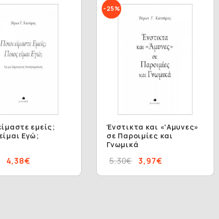
-25%
είμαστε εμείς;
Ένστικτα και «'Aμυνες»
είμαι Εγώ;
σε Παροιμίες και
Γνωμικά
4,38€
5,30€
3,97€