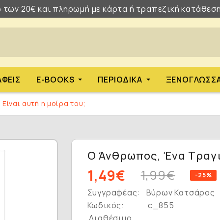
 των 20€ και πληρωμή με κάρτα ή τραπεζική κατάθεση
ΑΦΕΊΣ
E-BOOKS
ΠΕΡΙΟΔΙΚΆ
ΞΕΝΌΓΛΩΣΣ
 Είναι αυτή η μοίρα του;
Ο Άνθρωπος, Ένα Τραγικ
1,49€
1,99€
-25%
Συγγραφέας:
Βύρων Κατσάρος
Κωδικός:
c_855
Διαθέσιμο