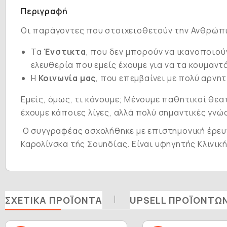
Περιγραφή
Οι παράγοντες που στοιχειοθετούν την Ανθρώπι
Τα
Ένστικτα
, που δεν μπορούν να ικανοποιούν
ελευθερία που εμείς έχουμε για να τα κουμαντά
Η
Κοινωνία
μας
, που επεμβαίνει με πολύ αρν
Εμείς, όμως, τι κάνουμε; Μένουμε παθητικοί θεα
έχουμε κάποιες λίγες, αλλά πολύ σημαντικές γνώ
Ο συγγραφέας ασχολήθηκε με επιστημονική έρευν
Καρολίνσκα τής Σουηδίας. Είναι υφηγητής Κλινικ
ΣΧΕΤΙΚΆ ΠΡΟΪΌΝΤΑ
UPSELL ΠΡΟΪΌΝΤΩ