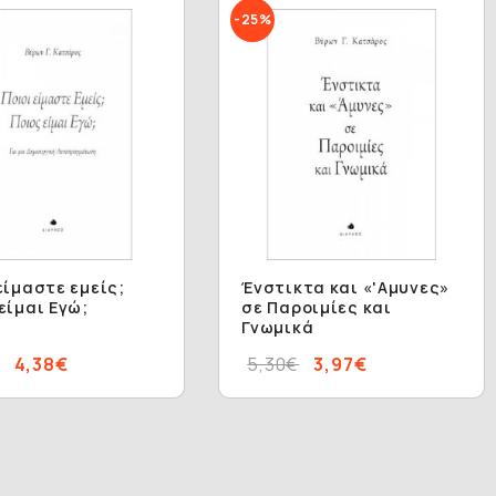
-25%
είμαστε εμείς;
Ένστικτα και «'Aμυνες»
είμαι Εγώ;
σε Παροιμίες και
Γνωμικά
4,38€
5,30€
3,97€