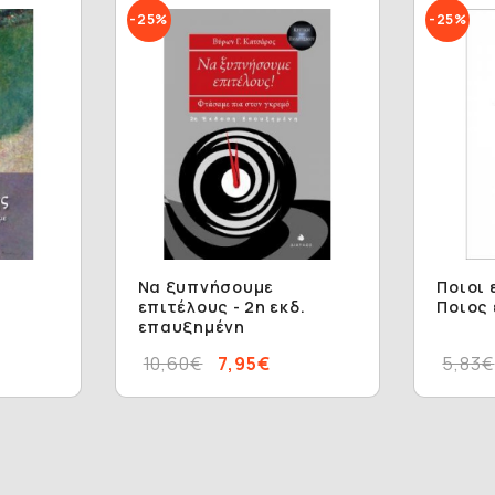
-25%
-25%
Να ξυπνήσουμε
Ποιοι 
επιτέλους - 2η εκδ.
Ποιος 
επαυξημένη
10,60€
7,95€
5,83€