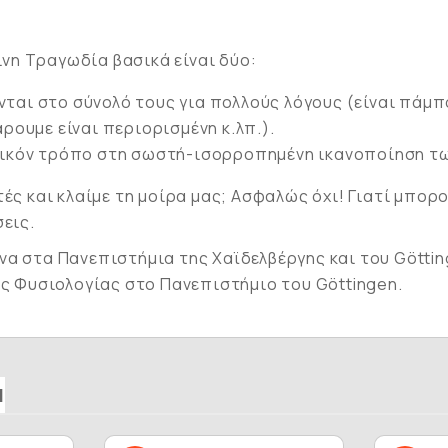
νη Τραγωδία βασικά είναι δύο:
ται στο σύνολό τους για πολλούς λόγους (είναι πάμπο
ρουμε είναι περιορισμένη κ.λπ.).
ητικόν τρόπο στη σωστή-ισορροπημένη ικανοποίηση τω
τές και κλαίμε τη μοίρα μας; Ασφαλώς όχι! Γιατί μπορ
σεις.
α στα Πανεπιστήμια της Χαϊδελβέργης και του Göttin
ής Φυσιολογίας στο Πανεπιστήμιο του Göttingen.
Ν