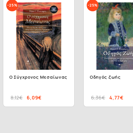
-25%
-25%
Ο Σύγχρονος Μεσαίωνας
Οδηγός ζωής
8,12€
6,09€
6,36€
4,77€