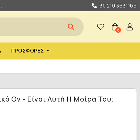
.
30 210 3631169
0
Α
ΠΡΟΣΦΟΡΈΣ
ό Ον - Είναι Αυτή Η Μοίρα Του;