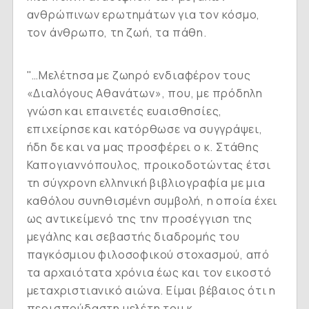
ανθρώπινων ερωτημάτων για τον κόσμο,
τον άνθρωπο, τη ζωή, τα πάθη.
"…Μελέτησα με ζωηρό ενδιαφέρον τους
«Διαλόγους Αθανάτων», που, με πρόδηλη
γνώση και επαινετές ευαισθησίες,
επιχείρησε και κατόρθωσε να συγγράψει,
ήδη δε και να μας προσφέρει ο κ. Στάθης
Καπογιαννόπουλος, προικοδοτώντας έτσι
τη σύγχρονη ελληνική βιβλιογραφία με μια
καθόλου συνηθισμένη συμβολή, η οποία έχει
ως αντικείμενό της την προσέγγιση της
μεγάλης και σεβαστής διαδρομής του
παγκόσμιου φιλοσοφικού στοχασμού, από
τα αρχαιότατα χρόνια έως και τον εικοστό
μεταχριστιανικό αιώνα. Είμαι βέβαιος ότι η
περισπούδαστη μελέτη του κ.