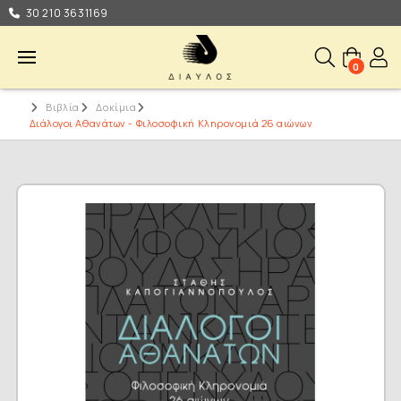
30 210 3631169
0
Βιβλία
Δοκίμια
Διάλογοι Αθανάτων - Φιλοσοφική Κληρονομιά 26 αιώνων