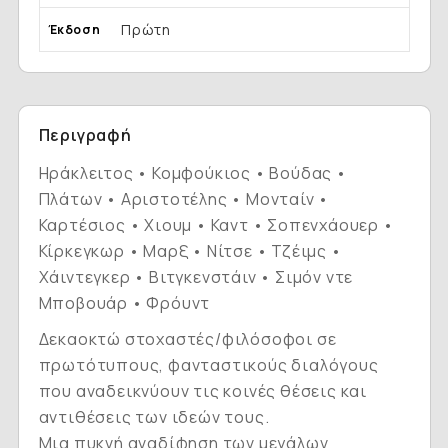
Πρώτη
Έκδοση
Περιγραφή
Ηράκλειτος • Κομφούκιος • Βούδας •
Πλάτων • Αριστοτέλης • Μονταίν •
Καρτέσιος • Χιουμ • Καντ • Σοπενχάουερ •
Κίρκεγκωρ • Μαρξ • Νίτσε • Τζέιμς •
Χάιντεγκερ • Βιτγκενστάιν • Σιμόν ντε
Μποβουάρ • Φρόυντ
Δεκαοκτώ στοχαστές/φιλόσοφοι σε
πρωτότυπους, φανταστικούς διαλόγους
που αναδεικνύουν τις κοινές θέσεις και
αντιθέσεις των ιδεών τους.
Μια πυκνή αναδίφηση των μεγάλων