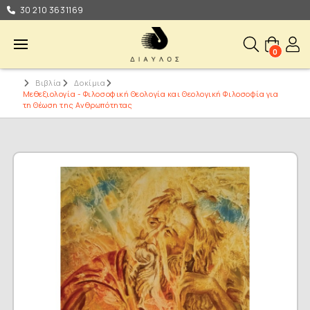
30 210 3631169
0
Βιβλία
Δοκίμια
Μεθεξιολογία - Φιλοσοφική Θεολογία και Θεολογική Φιλοσοφία για
τη Θέωση της Ανθρωπότητας