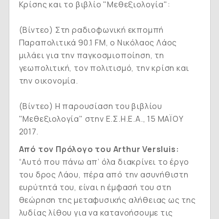
Κρίσης και το βιβλίο "Μεθεξιολογία":
(
Βίντεο
) Στη ραδιοφωνική εκπομπή
Παραπολιτικά 90.1 FM, o Νικόλαος Λάος
μιλάει για την παγκοσμιοποίηση, τη
γεωπολιτική, τον πολιτισμό, την κρίση και
την οικονομία.
(
Βίντεο
) Η παρουσίαση του βιβλίου
"Μεθεξιολογία" στην Ε.Σ.Η.Ε.Α., 15 ΜΑΪΟΥ
2017.
Από τον Πρόλογο του
Arthur
Versluis:
“Αυτό που πάνω απ’ όλα διακρίνει το έργο
του δρος Λάου, πέρα από την ασυνήθιστη
ευρύτητά του, είναι η έμφασή του στη
θεώρηση της μεταφυσικής αλήθειας ως της
λυδίας λίθου για να κατανοήσουμε τις