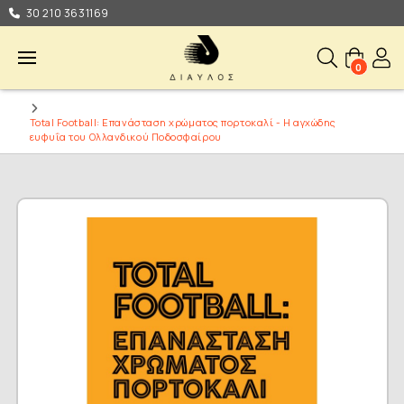
30 210 3631169
0
Total Football: Επανάσταση χρώματος πορτοκαλί - Η αγχώδης
ευφυΐα του Ολλανδικού Ποδοσφαίρου