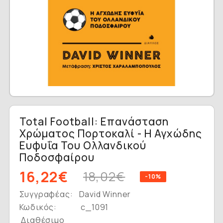
Total Football: Επανάσταση
Χρώματος Πορτοκαλί - Η Αγχώδης
Ευφυΐα Του Ολλανδικού
Ποδοσφαίρου
16,22€
18,02€
-10%
Συγγραφέας:
David Winner
Κωδικός:
c_1091
Διαθέσιμο