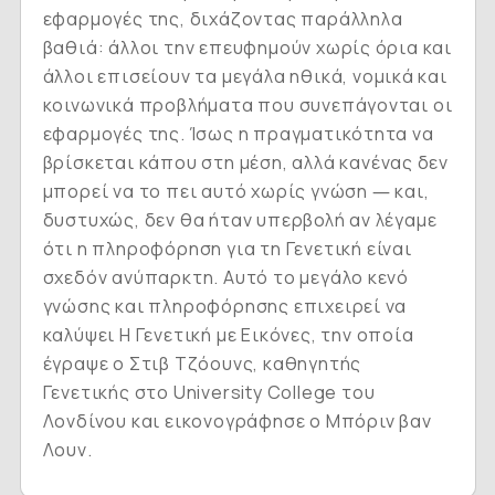
εφαρμογές της, διχάζοντας παράλληλα
βαθιά: άλλοι την επευφημούν χωρίς όρια και
άλλοι επισείουν τα μεγάλα ηθικά, νομικά και
κοινωνικά προβλήματα που συνεπάγονται οι
εφαρμογές της. Ίσως η πραγματικότητα να
βρίσκεται κάπου στη μέση, αλλά κανένας δεν
μπορεί να το πει αυτό χωρίς γνώση ― και,
δυστυχώς, δεν θα ήταν υπερβολή αν λέγαμε
ότι η πληροφόρηση για τη Γενετική είναι
σχεδόν ανύπαρκτη. Aυτό το μεγάλο κενό
γνώσης και πληροφόρησης επιχειρεί να
καλύψει
H Γενετική με Eικόνες
, την οποία
έγραψε ο Στιβ Tζόουνς, καθηγητής
Γενετικής στο University College του
Λονδίνου και εικονογράφησε ο Mπόριν βαν
Λουν.