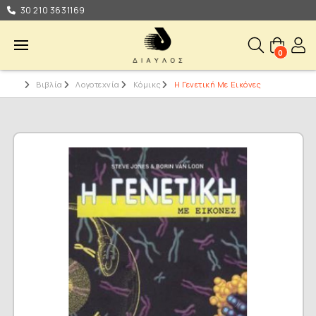
30 210 3631169
0
Βιβλία
Λογοτεχνία
Κόμικς
Η Γενετική Με Εικόνες