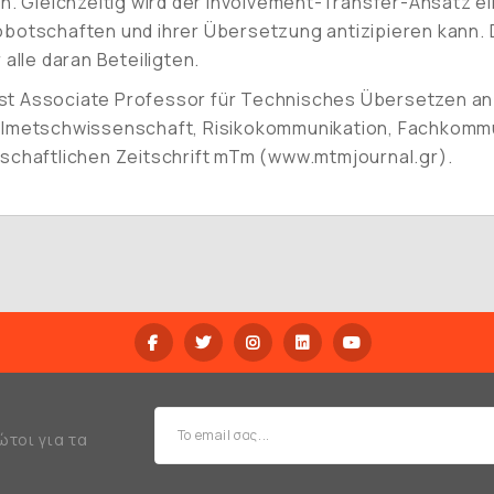
en. Gleichzeitig wird der Involvement-Transfer-Ansatz e
obotschaften und ihrer Übersetzung antizipieren kann. 
alle daran Beteiligten.
.) ist Associate Professor für Technisches Übersetzen an 
metschwissenschaft, Risikokommunikation, Fachkommun
nschaftlichen Zeitschrift mTm (www.mtmjournal.gr).
ώτοι για τα