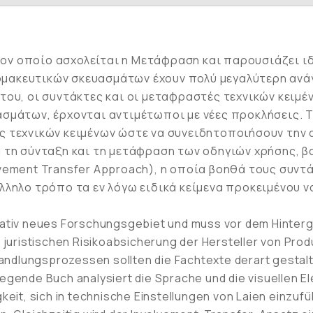
 τον οποίο ασχολείται η Μετάφραση και παρουσιάζει ι
ακευτικών σκευασμάτων έχουν πολύ μεγαλύτερη ανάγκ
ου, οι συντάκτες και οι μεταφραστές τεχνικών κειμέν
σμάτων, έρχονται αντιμέτωποι με νέες προκλήσεις. Τ
 τεχνικών κειμένων ώστε να συνειδητοποιήσουν την α
 τη σύνταξη και τη μετάφραση των οδηγιών χρήσης, 
vement Transfer Approach), η οποία βοηθά τους συντ
λληλο τρόπο τα εν λόγω ειδικά κείμενα προκειμένου 
relativ neues Forschungsgebiet und muss vor dem Hinte
er juristischen Risikoabsicherung der Hersteller von Pr
dlungs­prozessen sollten die Fachtexte derart gestaltet
orliegende Buch analysiert die Sprache und die visuellen
igkeit, sich in technische Einstellungen von Laien einzu