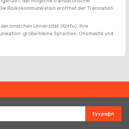
ingeführt, der mögliche translatorische
Die Risikokommunikation eröffnet der Translation
der Ionischen Universität (Korfu). Ihre
ikation, große/kleine Sprachen, Onomastik und
Εγγραφή