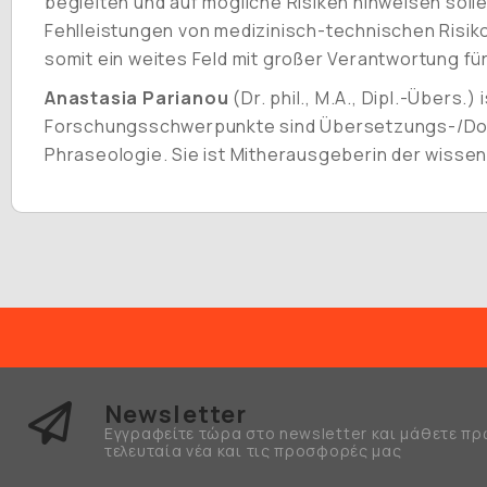
begleiten und auf mögliche Risiken hinweisen soll
Fehlleistungen von medizinisch-technischen Risik
somit ein weites Feld mit großer Verantwortung für 
Anastasia Parianou
(Dr. phil., M.A., Dipl.-Übers
Forschungsschwerpunkte sind Übersetzungs-/Dol
Phraseologie. Sie ist Mitherausgeberin der wisse
Newsletter
Εγγραφείτε τώρα στο newsletter και μάθετε πρ
τελευταία νέα και τις προσφορές μας