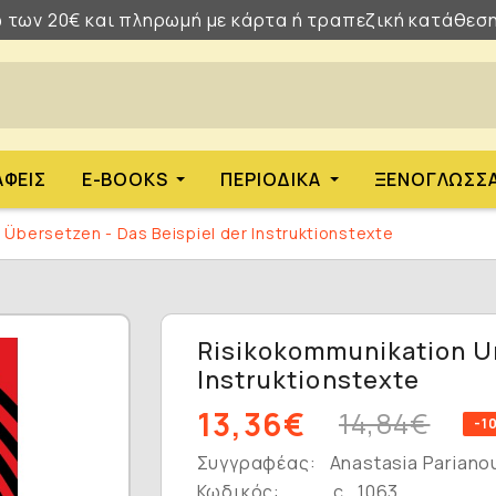
 των 20€ και πληρωμή με κάρτα ή τραπεζική κατάθεση
ΑΦΕΊΣ
E-BOOKS
ΠΕΡΙΟΔΙΚΆ
ΞΕΝΌΓΛΩΣΣ
Übersetzen - Das Beispiel der Instruktionstexte
Risikokommunikation Un
Instruktionstexte
13,36€
14,84€
-1
Συγγραφέας:
Anastasia Pariano
Κωδικός:
c_1063