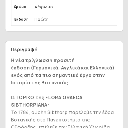
4/χρωμο
Χρώμα
Πρώτη
Έκδοση
Περιγραφή
H νέα τρίγλωσση προσιτή
έκδοση
(Γερμανικά, Αγγλικά και Ελληνικά)
ενός από τα πιο σημαντικά έργα στην
Ιστορία της Βοτανικής.
ΙΣΤΟΡΙΚΟ της FLORA GRAECA
SIBTHORPIANA:
Το 1784, ο John Sibthorp παρέλαβε την έδρα
Βοτανικής στο Πανεπιστήμιο της
Οξφόρδης, επέλεξε την Ελληνική Χλωρίδα