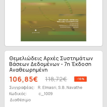
Θεμελιώδεις Αρχές Συστημάτων
Βάσεων Δεδομένων - 7η Έκδοση
Αναθεωρημένη
106,85€
118,72€
-10%
Συγγραφέας:
R. Elmasri, S.B. Navathe
Κωδικός:
c_1009
Διαθέσιμο