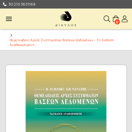
30 210 3631169
0
Θεμελιώδεις Αρχές Συστημάτων Βάσεων Δεδομένων - 7η Έκδοση
Αναθεωρημένη