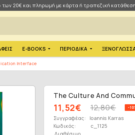
 των 20€ και πληρωμή με κάρτα ή τραπεζική κατάθεση
ΑΦΕΊΣ
E-BOOKS
ΠΕΡΙΟΔΙΚΆ
ΞΕΝΌΓΛΩΣΣ
cation Interface
The Culture And Commu
11,52€
12,80€
-1
Συγγραφέας:
Ioannis Karras
Κωδικός:
c_1125
Διαθέσιμο