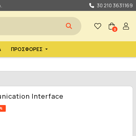
.
30 210 3631169
0
Α
ΠΡΟΣΦΟΡΈΣ
nication Interface
0%