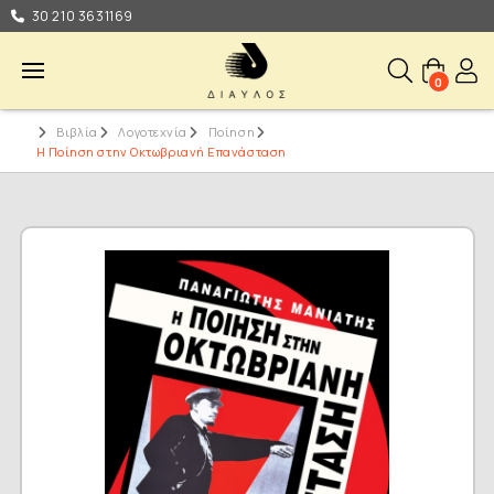
30 210 3631169
0
Βιβλία
Λογοτεχνία
Ποίηση
Η Ποίηση στην Οκτωβριανή Επανάσταση