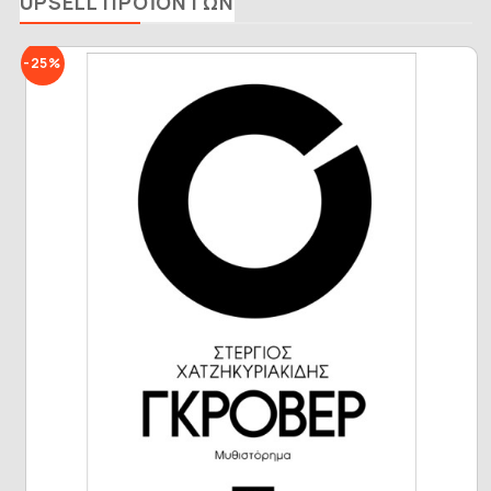
UPSELL ΠΡΟΪΌΝΤΩΝ
-25%