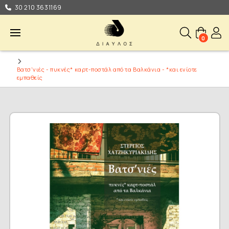
30 210 3631169
0
Βατσ'νιές - πυκνές* καρτ-ποστάλ από τα Βαλκάνια - *και ενίοτε
εμπαθείς