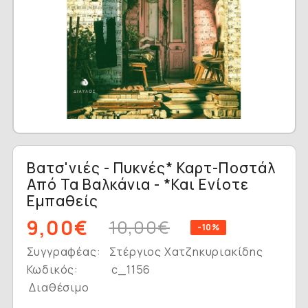
Βατσ'νιές - Πυκνές* Καρτ-Ποστάλ
Από Τα Βαλκάνια - *και Ενίοτε
Εμπαθείς
9,00€
10,00€
-10%
Συγγραφέας:
Στέργιος Χατζηκυριακίδης
Κωδικός:
c_1156
Διαθέσιμο