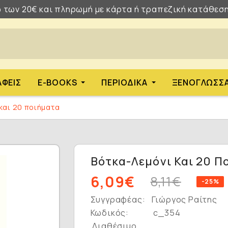
 των 20€ και πληρωμή με κάρτα ή τραπεζική κατάθεση
ΑΦΕΊΣ
E-BOOKS
ΠΕΡΙΟΔΙΚΆ
ΞΕΝΌΓΛΩΣΣ
και 20 ποιήματα
Βότκα-Λεμόνι Και 20 Π
6,09€
8,11€
-25%
Συγγραφέας:
Γιώργος Ραίτης
Κωδικός:
c_354
Διαθέσιμο