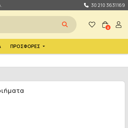
.
30 210 3631169
0
Α
ΠΡΟΣΦΟΡΈΣ
οιήματα