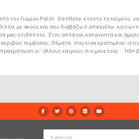
πό τον Γιώργο Ραίτη. Θα ήθελα, ετούτο το κείμενο, ν
δίπλα, με ακούς και σου διαβάζω ή απαγγέλω, κοιτώντα
ά μας οτιδήποτε. Έτσι απλά και κατανοητά και άμεσα
ό ακριβώς συμβαίνει. Θέματα, που είχα κρατημένα -στις
ραγμάτωση γι'' άλλους καιρούς πιο μενετούς... Ήδη βρ
ώτοι για τα