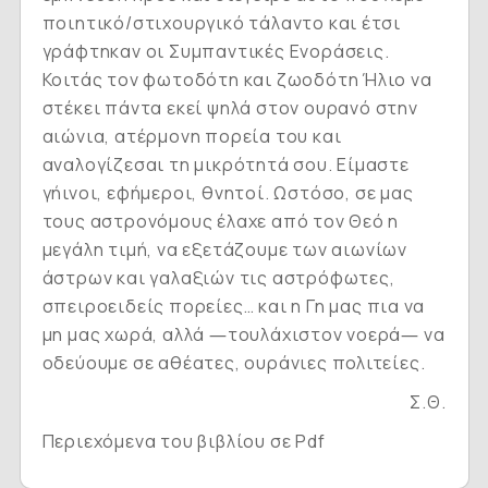
ποιητικό/στιχουργικό τάλαντο και έτσι
γράφτηκαν οι
Συμπαντικές Eνοράσεις
.
Κοιτάς τον φωτοδότη και ζωοδότη Ήλιο να
στέκει πάντα εκεί ψηλά στον ουρανό στην
αιώνια, ατέρμονη πορεία του και
αναλογίζεσαι τη μικρότητά σου. Είμαστε
γήινοι, εφήμεροι, θνητοί. Ωστόσο, σε μας
τους αστρονόμους έλαχε από τον Θεό η
μεγάλη τιμή, να εξετάζουμε των αιωνίων
άστρων και γαλαξιών τις αστρόφωτες,
σπειροειδείς πορείες… και η Γη μας πια να
μη μας χωρά, αλλά ―τουλάχιστον νοερά― να
οδεύουμε σε αθέατες, ουράνιες πολιτείες.
Σ.Θ.
Περιεχόμενα του βιβλίου σε Pdf