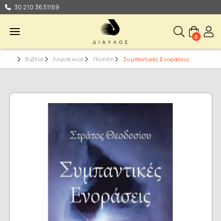
30 210 3631169
0
Βιβλία
Λογοτεχνία
Ποίηση
Συμπαντικές Ενοράσεις