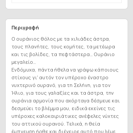
Περιγραφή
Ο ουράνιος θόλος με τα χιλιάδες άστρα,
τους πλανήτες, τους κομήτες, τα μετέωρα
και τις βολίδες, τα πεφτάστερα… Ουράνιο
μεγαλείο…
Ενδόμυχα, πάντα ήθελα να γράψω κάποιους
στίχους γι' αυτόν τον υπέροχο έναστρο
νυχτερινό ουρανό, για τη Σελήνη, για τον
Ήλιο, για τους γαλαξίες και τα άστρα, την
ουράνια αρμονία που αχόρταγα δέσμευε και
δεσμεύει το βλέμμα μου, ειδικά εκείνες τις
υπέροχες καλοκαιριάτικες ανέφελες νύχτες
του αττικού ουρανού. Τελικά, η θεία
έμπνευση ήρθε και διέγειρε αυτό που λέμε