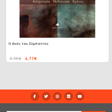
Ο Αχός του Σύμπαντος
6,36€
4,77€