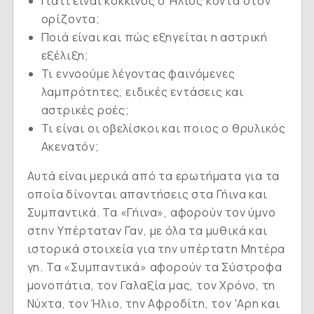
Γιατί είναι κόκκινος ο Ήλιος κοντά στον
ορίζοντα;
Ποιά είναι και πώς εξηγείται η αστρική
εξέλιξη;
Τι εννοούμε λέγοντας φαινόμενες
λαμπρότητες, ειδικές εντάσεις και
αστρικές ροές;
Τι είναι οι οβελίσκοι και ποιος ο θρυλικός
Ακενατόν;
Αυτά είναι μερικά από τα ερωτήματα για τα
οποία δίνονται απαντήσεις στα
Γήινα και
Συμπαντικά
. Τα «Γήινα», αφορούν τον ύμνο
στην Υπέρταταν Γαν, με όλα τα μυθικά και
ιστορικά στοιχεία για την υπέρτατη Μητέρα
γη. Τα «Συμπαντικά» αφορούν τα Σύστροφα
μονοπάτια, τον Γαλαξία μας, τον Χρόνο, τη
Νύχτα, τον Ήλιο, την Αφροδίτη, τον 'Aρη και