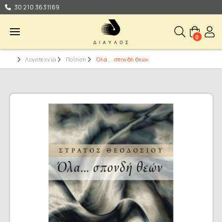
30 210 3631169
0
Λογοτεχνία
Ποίηση
Όλα... σπονδή θεών