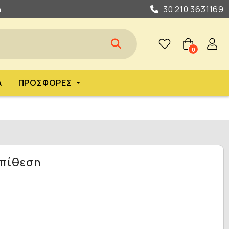
.
30 210 3631169
0
Α
ΠΡΟΣΦΟΡΈΣ
Επίθεση
ς