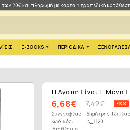
 των 20€ και πληρωμή με κάρτα ή τραπεζική κατάθεση
ΑΦΕΊΣ
E-BOOKS
ΠΕΡΙΟΔΙΚΆ
ΞΕΝΌΓΛΩΣΣ
Η Αγάπη Είναι Η Μόνη 
6,68€
7,42€
-10%
Συγγραφέας:
Δημήτρης Τζιμέα
Κωδικός:
c_1120
Διαθέσιμο