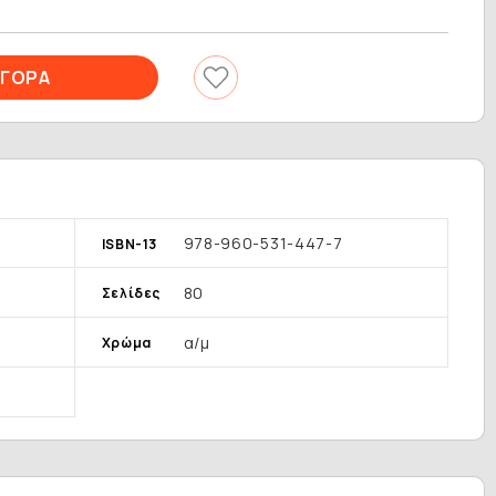
978-960-531-447-7
ISBN-13
80
Σελίδες
α/μ
Χρώμα