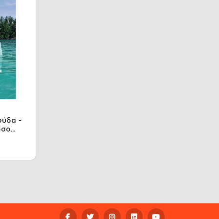
ρύδα -
όσο
ς από