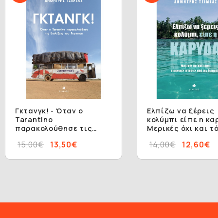
Γκτανγκ! - Όταν ο
Ελπίζω να ξέρεις
Tarantino
κολύμπι είπε η κα
παρακολούθησε τις
Μερικές όχι και τ
διαλέξεις του Feynman
ειρηνικές ιστορίε
15,00€
13,50€
14,00€
12,60€
τον Ειρηνικό