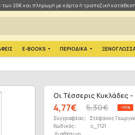
 των 20€ και πληρωμή με κάρτα ή τραπεζική κατάθεση
ΑΦΕΊΣ
E-BOOKS
ΠΕΡΙΟΔΙΚΆ
ΞΕΝΌΓΛΩΣΣ
Οι Τέσσερις Κυκλάδες 
4,77€
5,30€
-10%
Συγγραφέας:
Στέφανος Γεωργα
Κωδικός:
c_1121
Διαθέσιμο