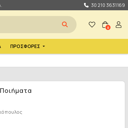
.
30 210 3631169
0
Α
ΠΡΟΣΦΟΡΈΣ
- Ποιήματα
κόπουλος