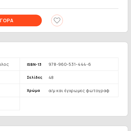
υλος
978-960-531-444-6
ISBN-13
48
Σελίδες
α/μ και έγχρωμες φωτογραφ
Χρώμα