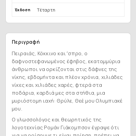
Τέταρτη
Έκδοση
Περιγραφή
Πειραιάς, Κόκκινο και ʼσπρο, ο
δαφνοστεφανωμένος έφηβος, εκατομμύρια
άνθρωποι να ορκίζονται στις δάφνες της
νίκης, εβδομήντα και πλέον χρόνια, χιλιάδες
νίκες και χιλιάδες χαρές, φτερά στα
ποδάρια, καρδιά μες στα στήθια, μια
μυριόστομη ιαχή: Θρύλε, Θεέ μου Ολυμπιακέ
μου.
Ο γλωσσολόγος και θεωρητικός της
λογοτεχνίας Ρομάν Γιάκομπσον έγραψε ότι
για να ορίσουμε τι είναι ποίηση, πρέπει να