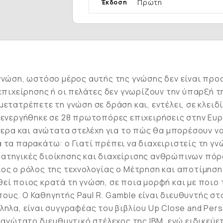
Πρώτη
Έκδοση
γνώση, ωστόσο μέρος αυτής της γνώσης δεν είναι προσ
 επιχείρησης ή οι πελάτες δεν γνωρίζουν την ύπαρξή 
μετατρέπετε τη γνώση σε δράση και, εντέλει, σε κλει
ιενεργήθηκε σε 28 πρωτοπόρες επιχειρήσεις στην Ευρ
ρα και ανώτατα στελέχη για το πώς θα μπορέσουν να
τα παρακάτω: o Γιατί πρέπει να διαχειριστείς τη γνώσ
 στρατηγικές διοίκησης και διαχείρισης ανθρώπινων π
ιος ο ρόλος της τεχνολογίας o Μέτρηση και αποτίμησ
εί ποιος κρατά τη γνώση, σε ποια μορφή και με ποιο 
ους. Ο Καθηγητής Paul R. Gamble είναι διευθυντής σ
ληλα, είναι συγγραφέας του βιβλίου Up Close and Pers
ι ανώτατο διευθυντικό στέλεχος της IBM, ενώ ειδικεύ