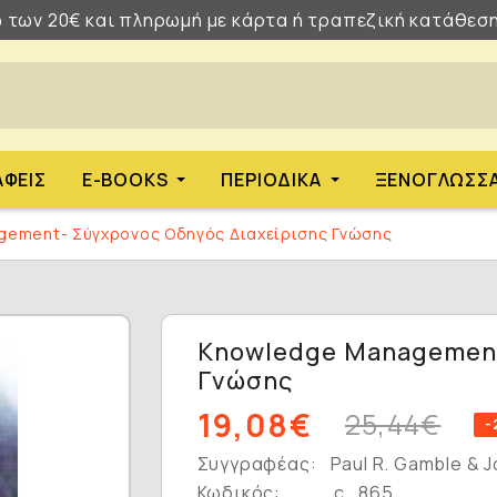
 των 20€ και πληρωμή με κάρτα ή τραπεζική κατάθεση
ΑΦΕΊΣ
E-BOOKS
ΠΕΡΙΟΔΙΚΆ
ΞΕΝΌΓΛΩΣΣ
ement- Σύγχρονος Οδηγός Διαχείρισης Γνώσης
Knowledge Management
Γνώσης
19,08€
25,44€
-
Συγγραφέας:
Paul R. Gamble & J
Κωδικός:
c_865