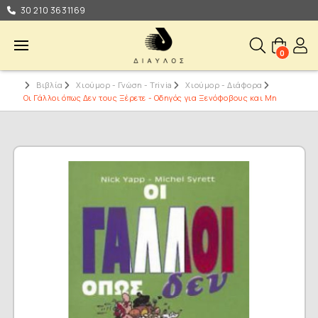
30 210 3631169
0
Βιβλία
Χιούμορ - Γνώση - Trivia
Χιούμορ - Διάφορα
Οι Γάλλοι όπως Δεν τους Ξέρετε - Οδηγός για Ξενόφοβους και Μη