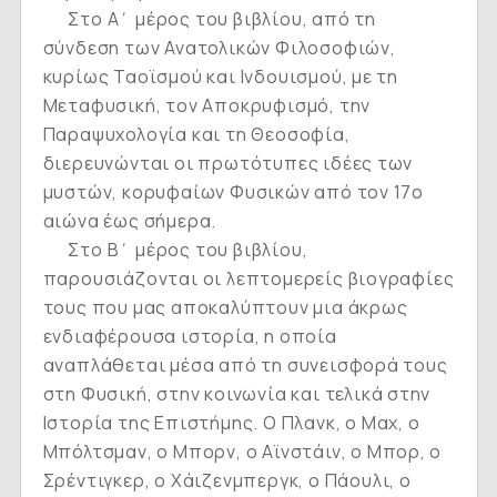
Στο Α΄ μέρος του βιβλίου, από τη
σύνδεση των Ανατολικών Φιλοσοφιών,
κυρίως Ταοϊσμού και Ινδουισμού, με τη
Μεταφυσική, τον Αποκρυφισμό, την
Παραψυχολογία και τη Θεοσοφία,
διερευνώνται οι πρωτότυπες ιδέες των
μυστών, κορυφαίων Φυσικών από τον 17ο
αιώνα έως σήμερα.
Στο Β΄ μέρος του βιβλίου,
παρουσιάζονται οι λεπτομερείς βιογραφίες
τους που μας αποκαλύπτουν μια άκρως
ενδιαφέρουσα ιστορία, η οποία
αναπλάθεται μέσα από τη συνεισφορά τους
στη Φυσική, στην κοινωνία και τελικά στην
Ιστορία της Επιστήμης. Ο Πλανκ, ο Μαχ, ο
Μπόλτσμαν, ο Μπορν, ο Αϊνστάιν, ο Μπορ, ο
Σρέντιγκερ, ο Χάιζενμπεργκ, ο Πάουλι, ο