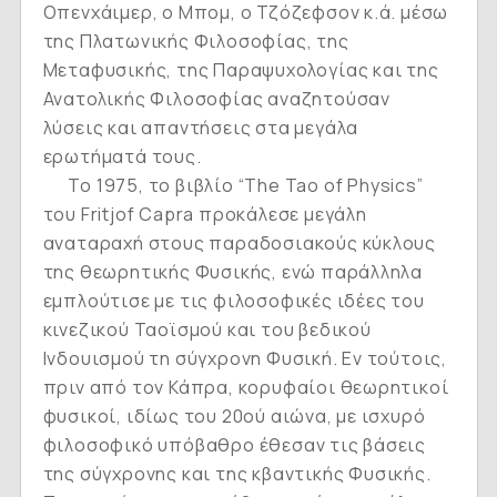
Οπενχάιμερ, ο Μπομ, ο Τζόζεφσον κ.ά. μέσω
της Πλατωνικής Φιλοσοφίας, της
Μεταφυσικής, της Παραψυχολογίας και της
Ανατολικής Φιλοσοφίας αναζητούσαν
λύσεις και απαντήσεις στα μεγάλα
ερωτήματά τους.
Το 1975, το βιβλίο “The Tao of Physics”
του Fritjof Capra προκάλεσε μεγάλη
αναταραχή στους παραδοσιακούς κύκλους
της θεωρητικής Φυσικής, ενώ παράλληλα
εμπλούτισε με τις φιλοσοφικές ιδέες του
κινεζικού Ταοϊσμού και του βεδικού
Ινδουισμού τη σύγχρονη Φυσική. Εν τούτοις,
πριν από τον Κάπρα, κορυφαίοι θεωρητικοί
φυσικοί, ιδίως του 20ού αιώνα, με ισχυρό
φιλοσοφικό υπόβαθρο έθεσαν τις βάσεις
της σύγχρονης και της κβαντικής Φυσικής.