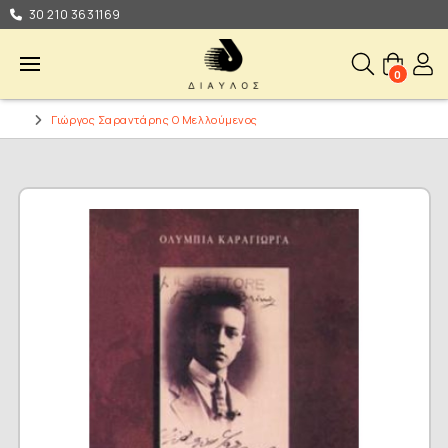
30 210 3631169
0
Γιώργος Σαραντάρης Ο Μελλούμενος