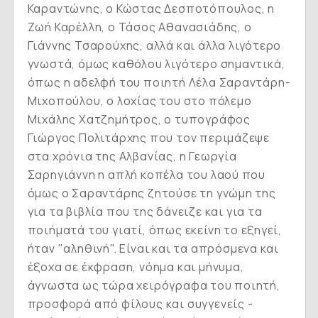
Καραντώνης, ο Κώστας Δεσποτόπουλος, η
Ζωή Καρέλλη, ο Τάσος Αθανασιάδης, ο
Γιάννης Τσαρούχης, αλλά και άλλα λιγότερο
γνωστά, όμως καθόλου λιγότερο σημαντικά,
όπως η αδελφή του ποιητή Λέλα Σαραντάρη-
Μιχοπούλου, ο λοχίας του στο πόλεμο
Μιχάλης Χατζημήτρος, ο τυπογράφος
Γιώργος Πολιτάρχης που τον περιμάζεψε
στα χρόνια της Αλβανίας, η Γεωργία
Σαρηγιάννη η απλή κοπέλα του λαού που
όμως ο Σαραντάρης ζητούσε τη γνώμη της
για τα βιβλία που της δάνειζε και για τα
ποιήματά του γιατί, όπως εκείνη το εξηγεί,
ήταν "αληθινή". Είναι και τα απρόσμενα και
έξοχα σε έκφραση, νόημα και μήνυμα,
άγνωστα ως τώρα χειρόγραφα του ποιητή,
προσφορά από φίλους και συγγενείς -